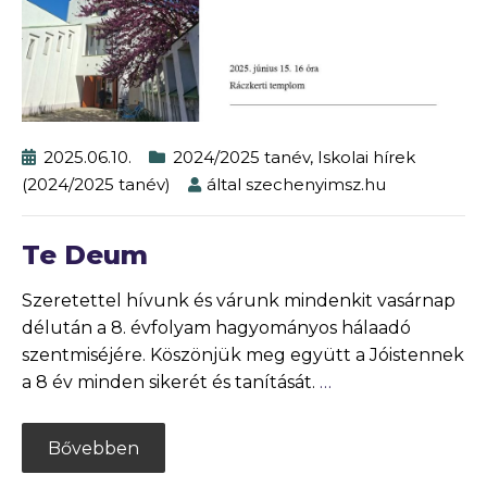
2025.06.10.
2024/2025 tanév
,
Iskolai hírek
(2024/2025 tanév)
által
szechenyimsz.hu
Te Deum
Szeretettel hívunk és várunk mindenkit vasárnap
délután a 8. évfolyam hagyományos hálaadó
szentmiséjére. Köszönjük meg együtt a Jóistennek
a 8 év minden sikerét és tanítását.
…
Bővebben