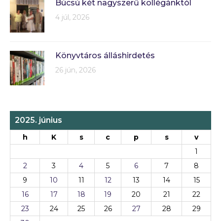
Búcsú két nagyszerű kollégánktól
4 júl, 2026
Könyvtáros álláshirdetés
26 jún, 2026
2025. június
h
K
s
c
p
s
v
1
2
3
4
5
6
7
8
9
10
11
12
13
14
15
16
17
18
19
20
21
22
23
24
25
26
27
28
29