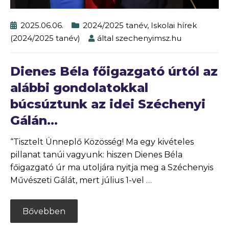
2025.06.06.
2024/2025 tanév
,
Iskolai hírek
(2024/2025 tanév)
által
szechenyimsz.hu
Dienes Béla főigazgató úrtól az
alábbi gondolatokkal
búcsúztunk az idei Széchenyi
Gálán…
“Tisztelt Ünneplő Közösség! Ma egy kivételes
pillanat tanúi vagyunk: hiszen Dienes Béla
főigazgató úr ma utoljára nyitja meg a Széchenyis
Művészeti Gálát, mert július 1-vel
…
Bővebben