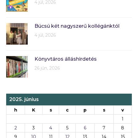
4 júl, 2026
Búcsú két nagyszerű kollégánktól
4 júl, 2026
Könyvtáros álláshirdetés
26 jún, 2026
2025. június
h
K
s
c
p
s
v
1
2
3
4
5
6
7
8
9
10
11
12
13
14
15