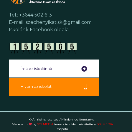
Tel.: +3644 502 613
E-mail: szechenyikatisk@gmail.com
Iskolánk Facebook oldala
Írok az iskolának
Hívom az iskolát
© All rights reserved / Minden jog fenntartva!
Made with
by
SOLMEDIA
team
/ Az oldalt készítette a
SOLMEDIA
csapata