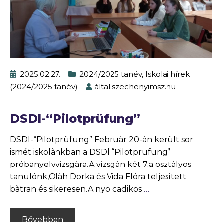
2025.02.27.
2024/2025 tanév
,
Iskolai hírek
(2024/2025 tanév)
által
szechenyimsz.hu
DSDl-“Pilotprüfung”
DSDl-“Pilotprüfung” Februàr 20-àn került sor
ismét iskolànkban a DSDl “Pilotprüfung”
próbanyelvvizsgàra.A vizsgàn két 7.a osztàlyos
tanulónk,Olàh Dorka és Vida Flóra teljesített
bàtran és sikeresen.A nyolcadikos
…
Bővebben