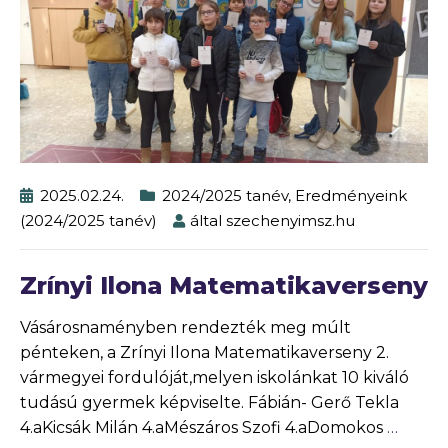
2025.02.24.
2024/2025 tanév
,
Eredményeink
(2024/2025 tanév)
által
szechenyimsz.hu
Zrínyi Ilona Matematikaverseny
Vásárosnaményben rendezték meg múlt
pénteken, a Zrínyi Ilona Matematikaverseny 2.
vármegyei fordulóját,melyen iskolánkat 10 kiváló
tudású gyermek képviselte. Fábián- Gerő Tekla
4.aKicsák Milán 4.aMészáros Szofi 4.aDomokos
…