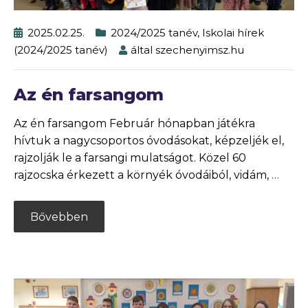
2025.02.25.
2024/2025 tanév
,
Iskolai hírek
(2024/2025 tanév)
által
szechenyimsz.hu
Az én farsangom
Az én farsangom Február hónapban játékra
hívtuk a nagycsoportos óvodásokat, képzeljék el,
rajzolják le a farsangi mulatságot. Közel 60
rajzocska érkezett a környék óvodáiból, vidám,
…
Bővebben