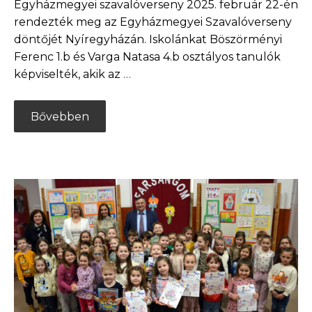
Egyházmegyei szavalóverseny 2025. február 22-én
rendezték meg az Egyházmegyei Szavalóverseny
döntőjét Nyíregyházán. Iskolánkat Böszörményi
Ferenc 1.b és Varga Natasa 4.b osztályos tanulók
képviselték, akik az
…
Bővebben