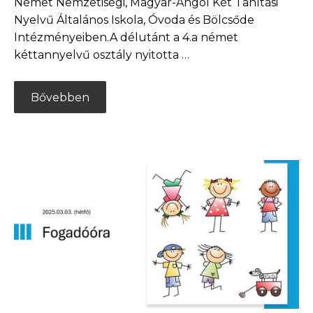
Német Nemzetiségi, Magyar-Angol Két Tanítási
Nyelvű Általános Iskola, Óvoda és Bölcsőde
Intézményeiben.A délutánt a 4.a német
kéttannyelvű osztály nyitotta
…
Bővebben