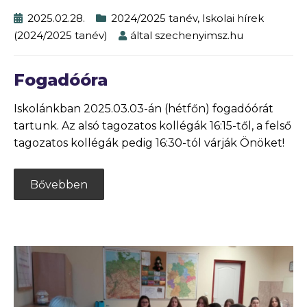
2025.02.28.
2024/2025 tanév
,
Iskolai hírek
(2024/2025 tanév)
által
szechenyimsz.hu
Fogadóóra
Iskolánkban 2025.03.03-án (hétfőn) fogadóórát
tartunk. Az alsó tagozatos kollégák 16:15-től, a felső
tagozatos kollégák pedig 16:30-tól várják Önöket!
Bővebben