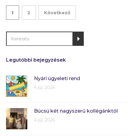
1
2
Következő
Legutóbbi bejegyzések
Nyári ügyeleti rend
4 júl, 2026
Búcsú két nagyszerű kollégánktól
4 júl, 2026