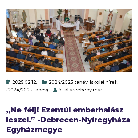
2025.02.12.
2024/2025 tanév
,
Iskolai hírek
(2024/2025 tanév)
által
szechenyimsz
„Ne félj! Ezentúl emberhalász
leszel.” -Debrecen-Nyíregyháza
Egyházmegye