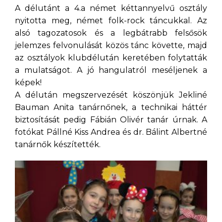
A délutánt a 4.a német kéttannyelvű osztály
nyitotta meg, német folk-rock táncukkal. Az
alsó tagozatosok és a legbátrabb felsősök
jelemzes felvonulását közös tánc követte, majd
az osztályok klubdélután keretében folytatták
a mulatságot. A jó hangulatról meséljenek a
képek!
A délután megszervezését köszönjük Jekliné
Bauman Anita tanárnőnek, a technikai háttér
biztosítását pedig Fábián Olivér tanár úrnak. A
fotókat Pállné Kiss Andrea és dr. Bálint Albertné
tanárnők készítették.