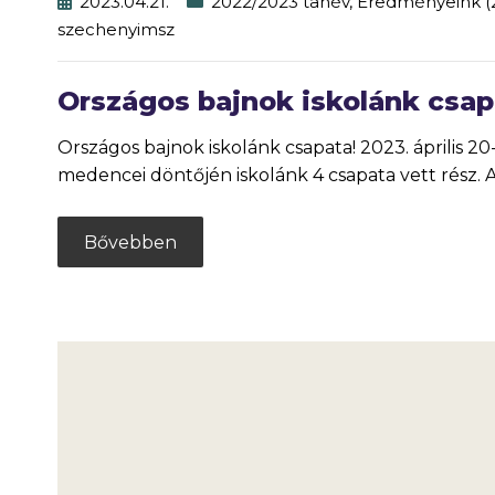
2023.04.21.
2022/2023 tanév
,
Eredményeink (
szechenyimsz
Országos bajnok iskolánk csap
Országos bajnok iskolánk csapata! 2023. április 
medencei döntőjén iskolánk 4 csapata vett rész. 
Bővebben