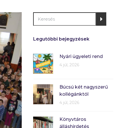
Legutóbbi bejegyzések
Nyári ügyeleti rend
4 júl, 2026
Búcsú két nagyszerű
kollégánktól
4 júl, 2026
Könyvtáros
álláshirdetés