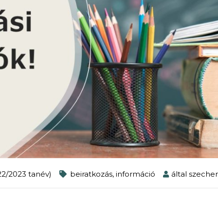
022/2023 tanév)
beiratkozás
,
információ
által
szeche