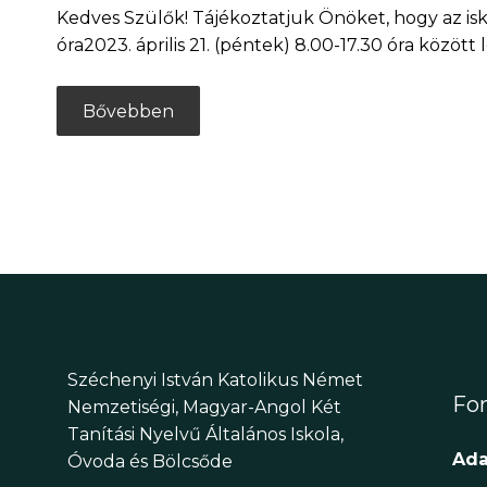
Kedves Szülők! Tájékoztatjuk Önöket, hogy az iskol
óra2023. április 21. (péntek) 8.00-17.30 óra között 
Bővebben
Széchenyi István Katolikus Német
Fon
Nemzetiségi, Magyar-Angol Két
Tanítási Nyelvű Általános Iskola,
Ada
Óvoda és Bölcsőde