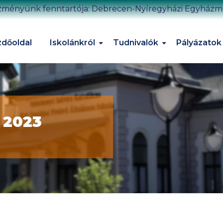
zményünk fenntartója: Debrecen-Nyíregyházi Egyház
dőoldal
Iskolánkról
Tudnivalók
Pályázatok
s 2023