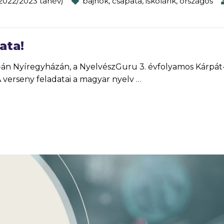
2022/2023 tanév)
bajnok
,
csapata
,
iskolánk
,
országos
ata!
20-án Nyíregyházán, a NyelvészGuru 3. évfolyamos Kárpát
A verseny feladatai a magyar nyelv
…