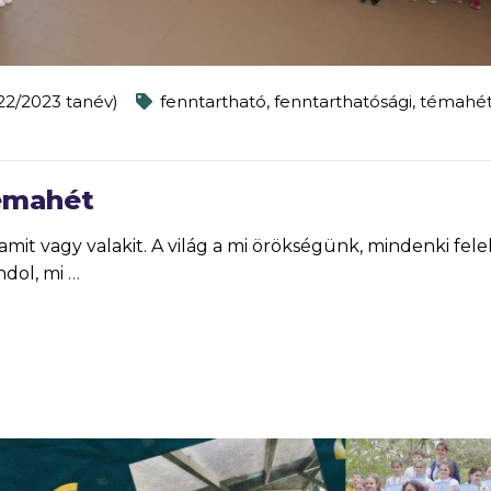
022/2023 tanév)
fenntartható
,
fenntarthatósági
,
témahé
témahét
mit vagy valakit. A világ a mi örökségünk, mindenki fele
ndol, mi
…