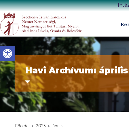
Inté
Kez
Eszköztár megnyitása
Havi Archívum: áprili
Főoldal
2023
április