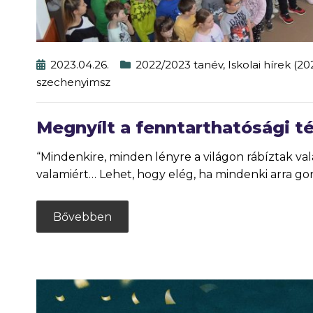
2023.04.26.
2022/2023 tanév
,
Iskolai hírek (2
szechenyimsz
Megnyílt a fenntarthatósági 
“Mindenkire, minden lényre a világon rábíztak vala
valamiért… Lehet, hogy elég, ha mindenki arra go
Bővebben