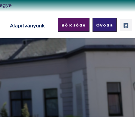
megye
Bölcsőde
Óvoda
Alapítványunk