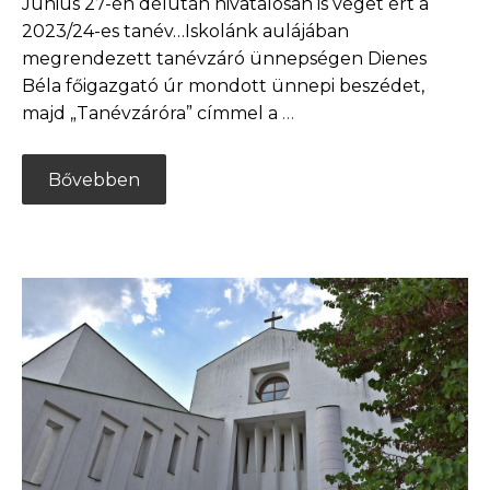
Június 27-én délután hivatalosan is véget ért a
2023/24-es tanév…Iskolánk aulájában
megrendezett tanévzáró ünnepségen Dienes
Béla főigazgató úr mondott ünnepi beszédet,
majd „Tanévzáróra” címmel a
…
Bővebben