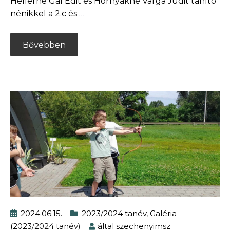
Hellerné Gál Edit és Hornyákné Varga Judit tanító
nénikkel a 2.c és
…
Bővebben
2024.06.15.
2023/2024 tanév
,
Galéria
(2023/2024 tanév)
által
szechenyimsz