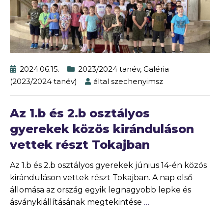
2024.06.15.
2023/2024 tanév
,
Galéria
(2023/2024 tanév)
által
szechenyimsz
Az 1.b és 2.b osztályos
gyerekek közös kiránduláson
vettek részt Tokajban
Az 1.b és 2.b osztályos gyerekek június 14-én közös
kiránduláson vettek részt Tokajban. A nap első
állomása az ország egyik legnagyobb lepke és
ásványkiállításának megtekintése
…