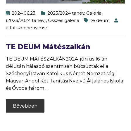
2024.06.23.
2023/2024 tanév
,
Galéria
(2023/2024 tanév)
,
Összes galéria
te deum
által
szechenyimsz
TE DEUM Mátészalkán
TE DEUM MÁTÉSZALKÁN2024. június 16-án
délután hálaadó szentmisén búcsúztak el a
Széchenyi István Katolikus Német Nemzetiségi,
Magyar-Angol Két Tanítási Nyelvű Általános Iskola
és Óvoda három
…
Bővebben