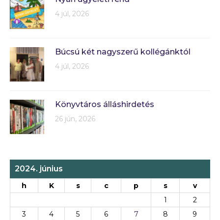
4 júl, 2026
Búcsú két nagyszerű kollégánktól
4 júl, 2026
Könyvtáros álláshirdetés
26 jún, 2026
2024. június
h
K
s
c
p
s
v
1
2
3
4
5
6
7
8
9