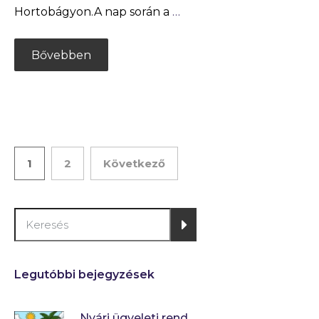
Hortobágyon.A nap során a
…
Bővebben
1
2
Következő
Legutóbbi bejegyzések
Nyári ügyeleti rend