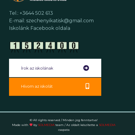
Tel.: +3644 502 613
E-mail: szechenyikatisk@gmail.com
Iskolánk Facebook oldala
Írok az iskolának
Hívom az iskolát
© All rights reserved / Minden jog fenntartva!
Made with
by
SOLMEDIA
team
/ Az oldalt készítette a
SOLMEDIA
csapata