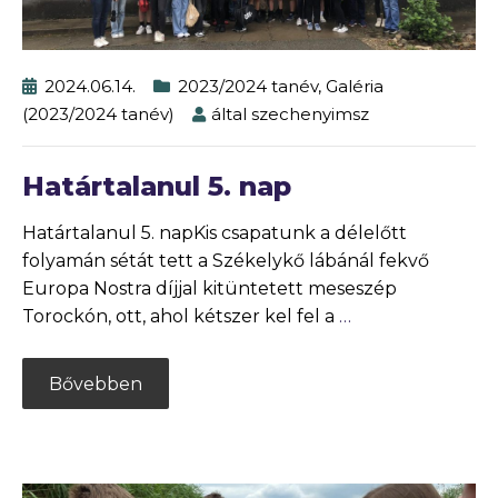
2024.06.14.
2023/2024 tanév
,
Galéria
(2023/2024 tanév)
által
szechenyimsz
Határtalanul 5. nap
Határtalanul 5. napKis csapatunk a délelőtt
folyamán sétát tett a Székelykő lábánál fekvő
Europa Nostra díjjal kitüntetett meseszép
Torockón, ott, ahol kétszer kel fel a
…
Bővebben