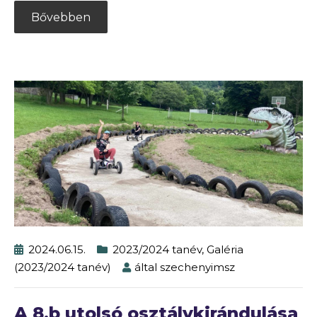
Bővebben
2024.06.15.
2023/2024 tanév
,
Galéria
(2023/2024 tanév)
által
szechenyimsz
A 8.b utolsó osztálykirándulása