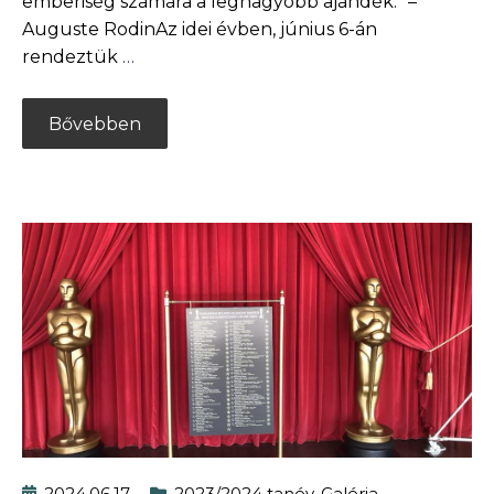
emberiség számára a legnagyobb ajándék.” –
Auguste RodinAz idei évben, június 6-án
rendeztük
…
Bővebben
2024.06.17.
2023/2024 tanév
,
Galéria