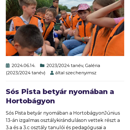
2024.06.14.
2023/2024 tanév
,
Galéria
(2023/2024 tanév)
által
szechenyimsz
Sós Pista betyár nyomában a
Hortobágyon
Sós Pista betyár nyomában a HortobágyonJúnius
13-án izgalmas osztálykiránduláson vettek részt a
3.a és a 3.c osztály tanulói és pedagógusai a