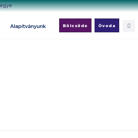
megye
Bölcsőde
Óvoda
Alapítványunk