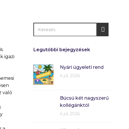
s.
Legutóbbi bejegyzések
k igazi
Nyári ügyeleti rend
4 júl, 2026
nemesi
ésen
 való
Búcsú két nagyszerű
kollégánktól
k
4 júl, 2026
gy
ő
s a