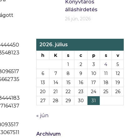
Könyvtáros
álláshirdetés
vágott
26 jún, 2026
2026. július
h
K
s
c
p
s
v
1
2
3
4
5
6
7
8
9
10
11
12
13
14
15
16
17
18
19
20
21
22
23
24
25
26
27
28
29
30
31
« jún
Archívum