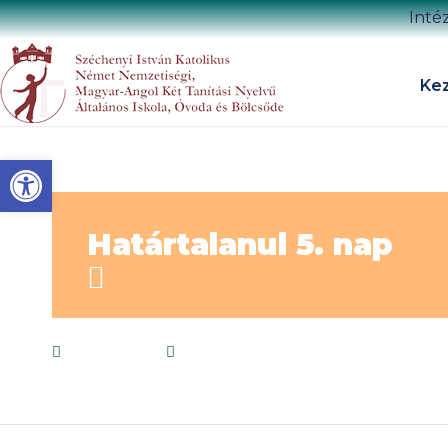
Inté
Kez
Eszköztár megnyitása
Határtalanul 5. nap
2024.06.14.
2023/2024 tanév
,
Galéria (2023/202