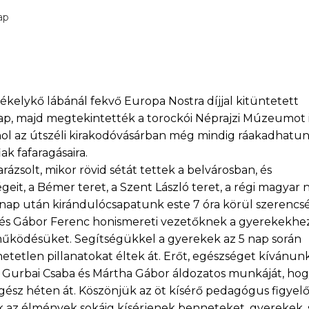
ap
zékelykő lábánál fekvő Europa Nostra díjjal kitüntetett
Nap, majd megtekintették a torockói Néprajzi Múzeumot i
hol az útszéli kirakodóvásárban még mindig ráakadhatun
iak fafaragásaira.
zsolt, mikor rövid sétát tettek a belvárosban, és
eit, a Bémer teret, a Szent László teret, a régi magyar 
t nap után kirándulócsapatunk este 7 óra körül szerencs
 és Gábor Ferenc honismereti vezetőknek a gyerekekhez
működésüket. Segítségükkel a gyerekek az 5 nap során
etlen pillanatokat éltek át. Erőt, egészséget kívánun
 Gurbai Csaba és Mártha Gábor áldozatos munkáját, ho
gész héten át. Köszönjük az öt kísérő pedagógus figyel
ek az élmények sokáig kísérjenek benneteket, gyerekek, 