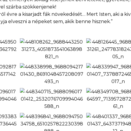
el szárba szökkenjenek!
ől évre a kisarjadt fák növekedését… Mert Isten, aki a ki
ja elveszni a népeket sem, akik benne hisznek.”