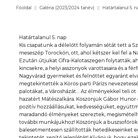
Főoldal
Galéria (2023/2024 tanév)
Határtalanul 5. n
Határtalanul 5. nap
Kis csapatunk a délelőtt folyamán sétát tett a S
meseszép Torockón, ott, ahol kétszer kel fel a 
Ezután útjukat Cifra-Kalotaszegen folytatták, a
kincsekre, a helyi asszonyok varottasaira és a férf
Nagyvárad gyermeket és felnőttet egyaránt elvará
megtekintették a Körös-parti Párizs nevezetesség
palotákat, a Városházát… Az élményekkel teli ö
hazatért Mátészalkára. Köszönjük Gábor Hunor
pozitív hozzáállásukat, kedvességüket, együtt
maradandó élményeket szereztek, megismételhet
további munkájukhoz! Köszönjük a buszsofőrök
balesetmentesen szállították hetedikeseinket e
tekintetét, segítő jelenlétét! Kívánjuk, hogy ez