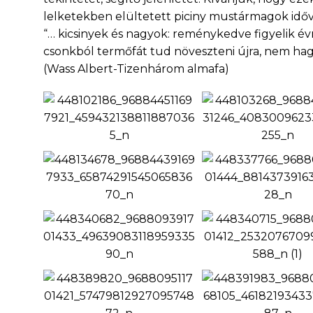
lelketekben elültetett piciny mustármagok időv
“… kicsinyek és nagyok: reménykedve figyelik évr
csonkból termőfát tud növeszteni újra, nem hagy
(Wass Albert-Tizenhárom almafa)