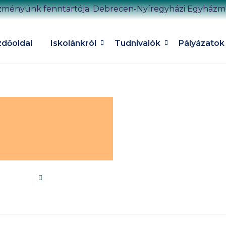
zményünk fenntartója: Debrecen-Nyíregyházi Egyház
dőoldal
Iskolánkról
Tudnivalók
Pályázatok
4 tanév)
által
szechenyimsz