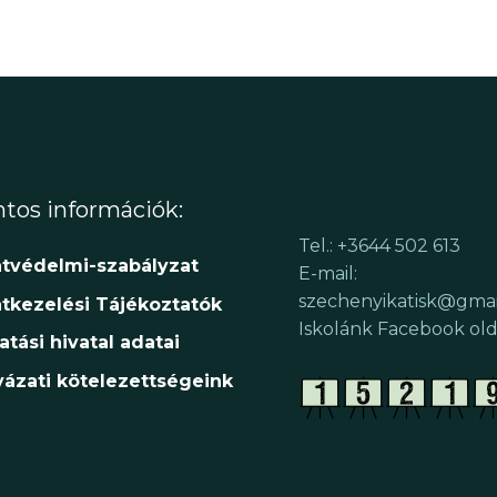
tos információk:
Tel.: +3644 502 613
tvédelmi-szabályzat
E-mail:
szechenyikatisk@gma
tkezelési Tájékoztatók
Iskolánk Facebook old
atási hivatal adatai
yázati kötelezettségeink