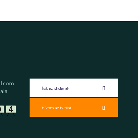
il.com
Írok az iskolának
ala
Hívom az iskolát