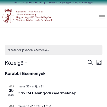
Intézményünk fenntartója: Debrecen-Nyíregyházi Egyházmegye
Nincsenek jövőbeni események.
E
Közelgő
E
K
L
s
e
i
e
D
r
s
Korábbi Események
m
s
á
e
é
t
s
t
n
e
a
e
y
május 30
-
május 31
MÁJ
u
t
n
30
m
m
DNYEM Harangodi Gyermeknap
é
t
2026
z
k
k
e
é
i
i
t
május 10 @ 08:00
-
17:00
MÁJ