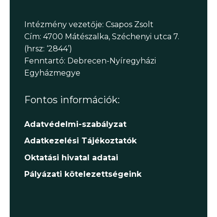
s
e
Intézmény vezetője: Csapos Zsolt
Cím: 4700 Mátészalka, Széchenyi utca 7.
é
(hrsz: ‘2844’)
Fenntartó: Debrecen-Nyíregyházi
s
Egyházmegye
n
Fontos információk:
é
Adatvédelmi-szabályzat
z
Adatkezelési Tájékoztatók
e
Oktatási hivatal adatai
t
Pályázati kötelezettségeink
v
á