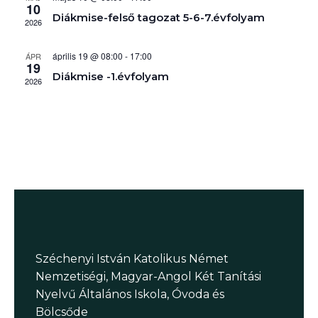
f
10
n
v
e
n
Diákmise-felső tagozat 5-6-7.évfolyam
a
2026
j
á
v
e
i
y
l
z
g
április 19 @ 08:00
-
17:00
ÁPR
a
19
á
é
Diákmise -1.évfolyam
e
c
2026
s
s
i
z
ó
k
t
á
k
s
e
a
.
r
e
Széchenyi István Katolikus Német
s
Nemzetiségi, Magyar-Angol Két Tanítási
é
Nyelvű Általános Iskola, Óvoda és
Bölcsőde