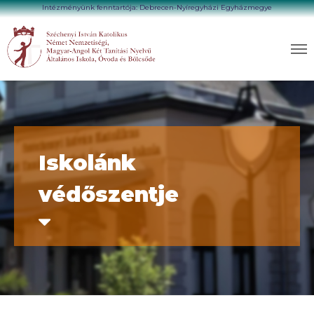
Intézményünk fenntartója: Debrecen-Nyíregyházi Egyházmegye
Iskolánk
védőszentje