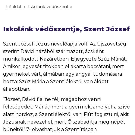
Főoldal
Iskolánk védőszentje
Iskolánk védőszentje, Szent József
Szent József, Jézus nevelőapja volt. Az Újszövetség
szerint Dávid házából származott, ácsként
munkálkodott Názáretben. Eljegyezte Szűz Máriát.
Amikor jegyesét titokban el akarta bocsátani, mert
gyermeket várt, álmában egy angyal tudomására
hozta: Szűz Mária a Szentlélektől van áldott
állapotban.
“József, Dávid fia, ne félj magadhoz venni
feleségedet, Máriát, mert a gyermek, amelyet a szíve
alatt hordoz, a Szentlélektől van. Fiút fog szülni, akit
Jézusnak nevezel el, mert Ő szabadítja meg népét
bűneitől”.7- olvashatjuk a Szentírásban.