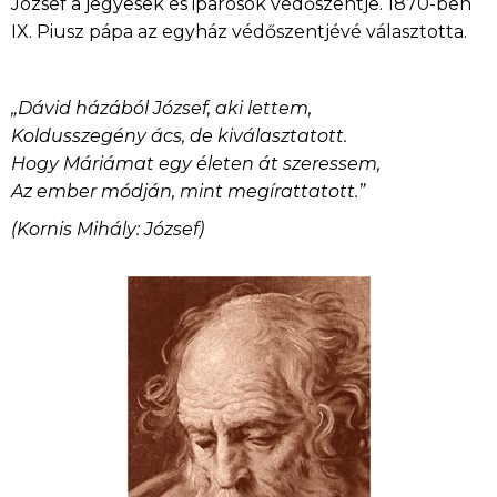
József a jegyesek és iparosok védőszentje. 1870-ben
IX. Piusz pápa az egyház védőszentjévé választotta.
„Dávid házából József, aki lettem,
Koldusszegény ács, de kiválasztatott.
Hogy Máriámat egy életen át szeressem,
Az ember módján, mint megírattatott.”
(Kornis Mihály: József)