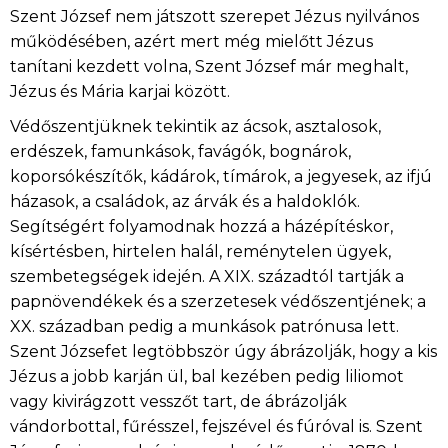
Szent József nem játszott szerepet Jézus nyilvános
működésében, azért mert még mielőtt Jézus
tanítani kezdett volna, Szent József már meghalt,
Jézus és Mária karjai között.
Védőszentjüknek tekintik az ácsok, asztalosok,
erdészek, famunkások, favágók, bognárok,
koporsókészítők, kádárok, tímárok, a jegyesek, az ifjú
házasok, a családok, az árvák és a haldoklók.
Segítségért folyamodnak hozzá a házépítéskor,
kísértésben, hirtelen halál, reménytelen ügyek,
szembetegségek idején. A XIX. századtól tartják a
papnövendékek és a szerzetesek védőszentjének; a
XX. században pedig a munkások patrónusa lett.
Szent Józsefet legtöbbször úgy ábrázolják, hogy a kis
Jézus a jobb karján ül, bal kezében pedig liliomot
vagy kivirágzott vesszőt tart, de ábrázolják
vándorbottal, fűrésszel, fejszével és fúróval is. Szent