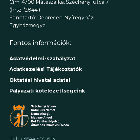
Cím: 4700 Mátészalka, Széchenyi utca 7.
(hrsz: ‘2844’)
Fenntartó: Debrecen-Nyíregyházi
Egyházmegye
Fontos információk:
Adatvédelmi-szabályzat
Adatkezelési Tájékoztatók
Oktatási hivatal adatai
Pályázati kötelezettségeink
Tel.: +3644 502 613