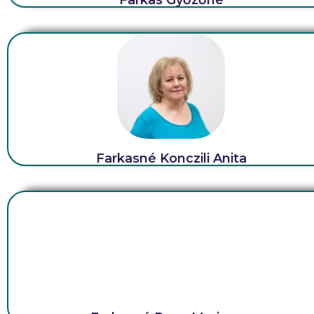
Farkas Győzőné
Farkasné Konczili Anita