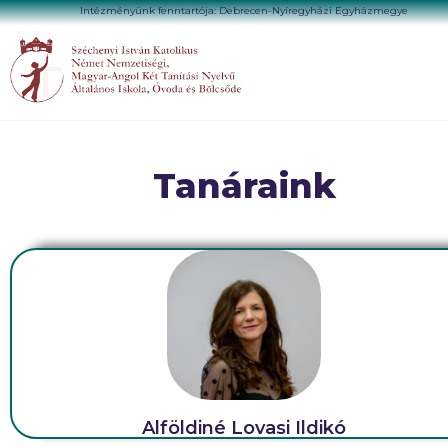
Intézményünk fenntartója: Debrecen-Nyíregyházi Egyházmegye
Tanáraink
Alföldiné Lovasi Ildikó