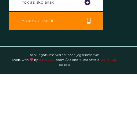
Írok az iskolának
Hívom az iskolát
© All rights reserved / Minden jog fenntartva!
Made with
by
SOLMEDIA
team
/ Az oldalt készítette a
SOLMEDIA
csapata