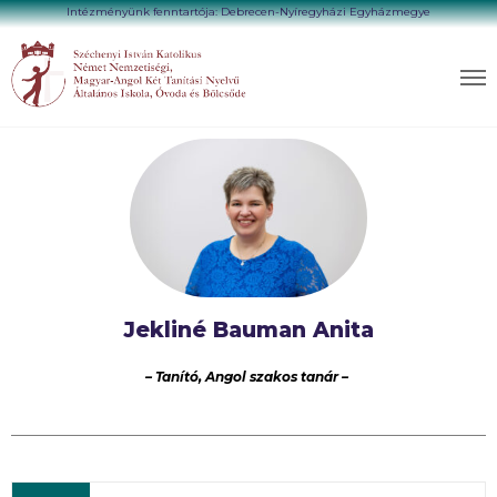
Intézményünk fenntartója: Debrecen-Nyíregyházi Egyházmegye
Jekliné Bauman Anita
– Tanító, Angol szakos tanár –