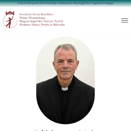
Intézményünk fenntartója: Debrecen-Nyíregyházi Egyházmegye