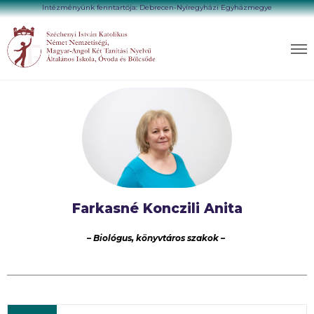
Intézményünk fenntartója: Debrecen-Nyíregyházi Egyházmegye
Farkasné Konczili Anita
– Biológus, könyvtáros szakok –