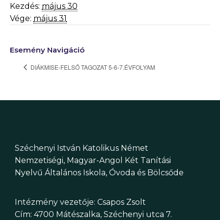
Kezdés:
május 30
Vége:
május 31
Esemény Navigáció
DIÁKMISE-FELSŐ TAGOZAT 5-6-7.ÉVFOLYAM
Széchenyi István Katolikus Német
Nemzetiségi, Magyar-Angol Két Tanítási
Nyelvű Általános Iskola, Óvoda és Bölcsőde
Intézmény vezetője: Csapos Zsolt
Cím: 4700 Mátészalka, Széchenyi utca 7.