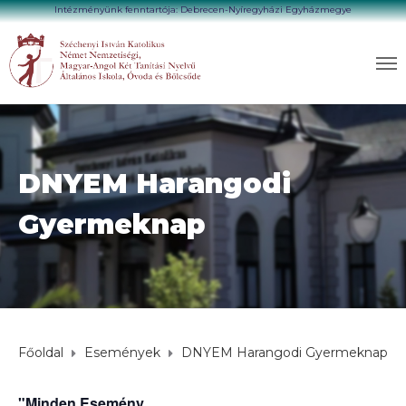
Intézményünk fenntartója: Debrecen-Nyíregyházi Egyházmegye
DNYEM Harangodi
Gyermeknap
Főoldal
Események
DNYEM Harangodi Gyermeknap
"Minden Esemény