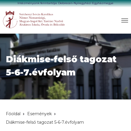
Intézményünk fenntartója: Debrecen-Nyíregyházi Egyházmegye
Diákmise-felső tagozat
5-6-7.évfolyam
Főoldal
Események
Diákmise-felső tagozat 5-6-7.évfolyam