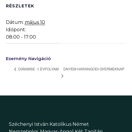
RÉSZLETEK
Dátum:
május 10
Időpont:
08:00 - 17:00
Esemény Navigáció
DNYEM HARANGODI GYERMEKNAP
DIÁKMISE -1.ÉVFOLYAM
Széchenyi István Katolikus Német
Nemzetiségi, Magyar-Angol Két Tanítási