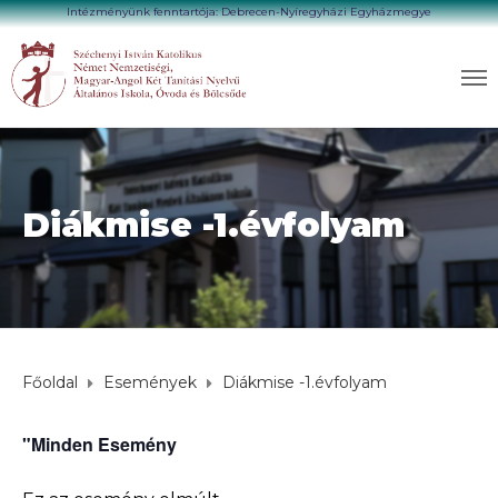
Intézményünk fenntartója: Debrecen-Nyíregyházi Egyházmegye
Diákmise -1.évfolyam
Főoldal
Események
Diákmise -1.évfolyam
"Minden Esemény