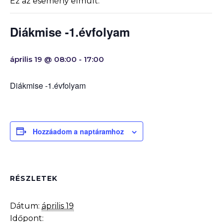
Ez az esemény elmúlt.
Diákmise -1.évfolyam
április 19 @ 08:00
-
17:00
Diákmise -1.évfolyam
Hozzáadom a naptáramhoz
RÉSZLETEK
Dátum:
április 19
Időpont: