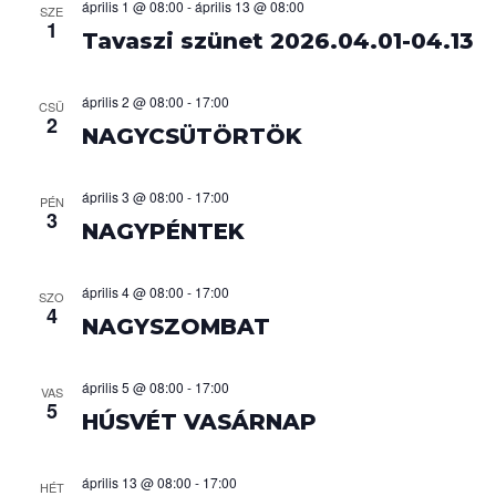
y
á
április 1 @ 08:00
-
április 13 @ 08:00
z
g
SZE
1
á
é
l
Tavaszi szünet 2026.04.01-04.13
e
c
s
a
i
ó
s
k
április 2 @ 08:00
-
17:00
CSÜ
z
2
NAGYCSÜTÖRTÖK
k
t
á
e
április 3 @ 08:00
-
17:00
s
PÉN
3
a
NAGYPÉNTEK
r
.
e
április 4 @ 08:00
-
17:00
SZO
4
NAGYSZOMBAT
s
é
április 5 @ 08:00
-
17:00
VAS
5
HÚSVÉT VASÁRNAP
s
e
április 13 @ 08:00
-
17:00
HÉT