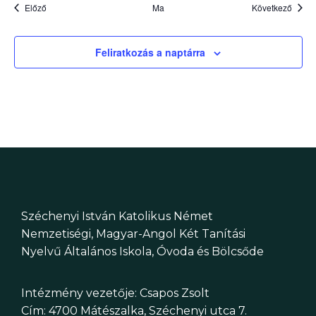
a
Események
Esem
Előző
Ma
Következő
s
Feliratkozás a naptárra
z
t
á
s
Széchenyi István Katolikus Német
Nemzetiségi, Magyar-Angol Két Tanítási
Nyelvű Általános Iskola, Óvoda és Bölcsőde
Intézmény vezetője: Csapos Zsolt
Cím: 4700 Mátészalka, Széchenyi utca 7.