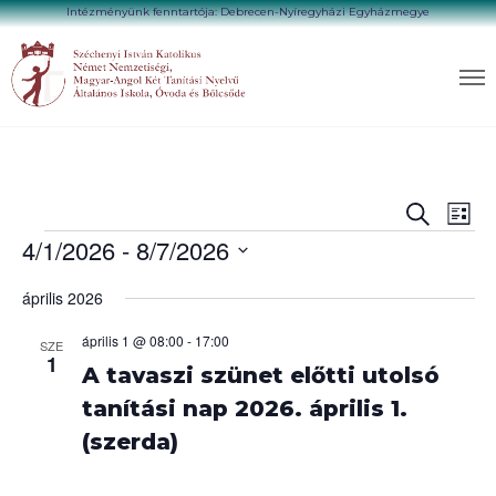
Intézményünk fenntartója: Debrecen-Nyíregyházi Egyházmegye
E
E
K
L
s
e
4/1/2026
 - 
8/7/2026
i
e
r
s
m
s
e
D
é
t
s
április 2026
n
e
a
á
e
y
t
t
n
április 1 @ 08:00
-
17:00
SZE
m
é
t
1
u
A tavaszi szünet előtti utolsó
z
k
m
e
é
i
tanítási nap 2026. április 1.
t
k
f
n
(szerda)
e
n
i
a
j
v
v
e
i