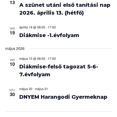
13
A szünet utáni első tanítási nap
é
2026. április 13. (hétfő)
s
április 19 @ 08:00
-
17:00
n
VAS
19
Diákmise -1.évfolyam
é
május 2026
z
május 10 @ 08:00
-
17:00
VAS
e
10
Diákmise-felső tagozat 5-6-
t
7.évfolyam
v
május 30
-
május 31
SZO
30
á
DNYEM Harangodi Gyermeknap
l