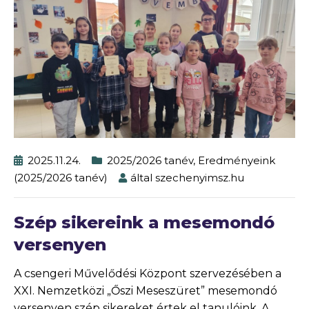
2025.11.24.
2025/2026 tanév
,
Eredményeink
(2025/2026 tanév)
által
szechenyimsz.hu
Szép sikereink a mesemondó
versenyen
A csengeri Művelődési Központ szervezésében a
XXI. Nemzetközi „Őszi Meseszüret” mesemondó
versenyen szép sikereket értek el tanulóink. A