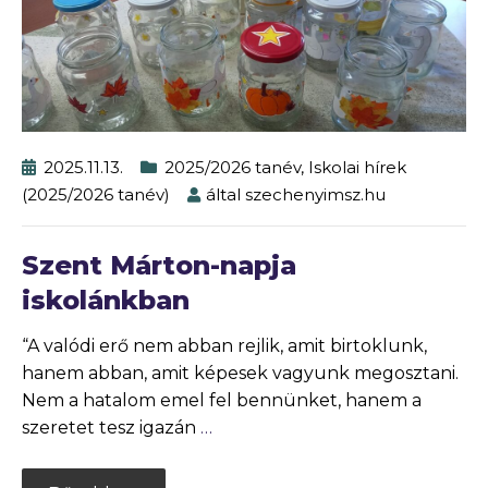
2025.11.13.
2025/2026 tanév
,
Iskolai hírek
(2025/2026 tanév)
által
szechenyimsz.hu
Szent Márton-napja
iskolánkban
“A valódi erő nem abban rejlik, amit birtoklunk,
hanem abban, amit képesek vagyunk megosztani.
Nem a hatalom emel fel bennünket, hanem a
szeretet tesz igazán
…