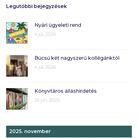
Legutóbbi bejegyzések
Nyári ügyeleti rend
4 júl, 2026
Búcsú két nagyszerű kollégánktól
4 júl, 2026
Könyvtáros álláshirdetés
26 jún, 2026
2025. november