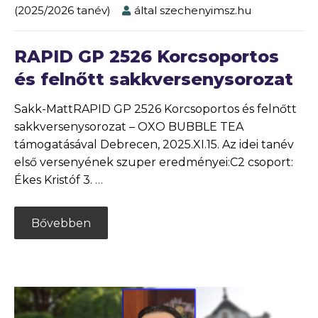
(2025/2026 tanév)
által
szechenyimsz.hu
RAPID GP 2526 Korcsoportos
és felnőtt sakkversenysorozat
Sakk-MattRAPID GP 2526 Korcsoportos és felnőtt
sakkversenysorozat – OXO BUBBLE TEA
támogatásával Debrecen, 2025.XI.15. Az idei tanév
első versenyének szuper eredményei:C2 csoport:
Ékes Kristóf 3.
…
Bővebben