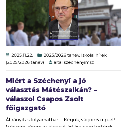
2025.11.22.
2025/2026 tanév
,
Iskolai hírek
(2025/2026 tanév)
által
szechenyimsz
Miért a Széchenyi a jó
választás Mátészalkán? –
válaszol Csapos Zsolt
főigazgató
Átirányítás folyamatban… Kérjük, várjon 5 mp-et!
Mégsem kérem az átirányítást Ha nem történik