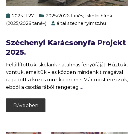
2025.11.27.
2025/2026 tanév
,
Iskolai hírek
(2025/2026 tanév)
által
szechenyimsz.hu
Széchenyi Karácsonyfa Projekt
2025.
Felállítottuk iskolánk hatalmas fenyőfáját! Húztuk,
vontuk, emeltük – és közben mindenkit magával
ragadott a közös munka öröme. Már most érezzük,
ebből a csodás fából rengeteg
…
Bővebben