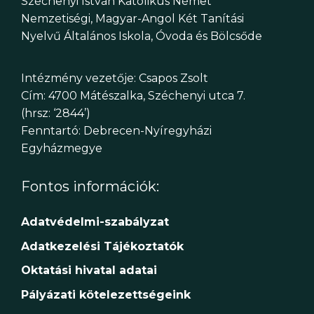
Széchenyi István Katolikus Német
Nemzetiségi, Magyar-Angol Két Tanítási
Nyelvű Általános Iskola, Óvoda és Bölcsőde
Intézmény vezetője: Csapos Zsolt
Cím: 4700 Mátészalka, Széchenyi utca 7.
(hrsz: ‘2844’)
Fenntartó: Debrecen-Nyíregyházi
Egyházmegye
Fontos információk:
Adatvédelmi-szabályzat
Adatkezelési Tájékoztatók
Oktatási hivatal adatai
Pályázati kötelezettségeink