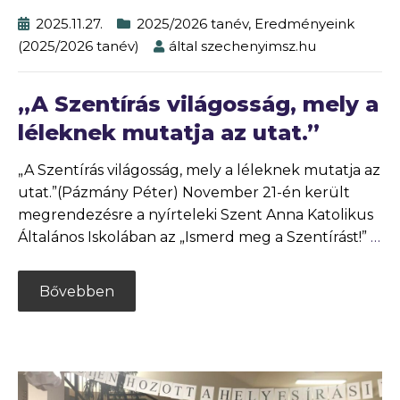
2025.11.27.
2025/2026 tanév
,
Eredményeink
(2025/2026 tanév)
által
szechenyimsz.hu
„A Szentírás világosság, mely a
léleknek mutatja az utat.”
„A Szentírás világosság, mely a léleknek mutatja az
utat.”(Pázmány Péter) November 21-én került
megrendezésre a nyírteleki Szent Anna Katolikus
Általános Iskolában az „Ismerd meg a Szentírást!”
…
Bővebben