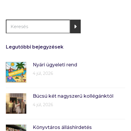
Legutóbbi bejegyzések
Nyári ügyeleti rend
4 júl, 2026
Búcsú két nagyszerű kollégánktól
4 júl, 2026
Könyvtáros álláshirdetés