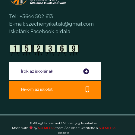
Tel.: +3644 502 613
E-mail: szechenyikatisk@gmail.com
Iskolánk Facebook oldala
Írok az iskolának
Hívom az iskolát
© All rights reserved / Minden jog fenntartva!
Made with
by
SOLMEDIA
team
/ Az oldalt készítette a
SOLMEDIA
csapata