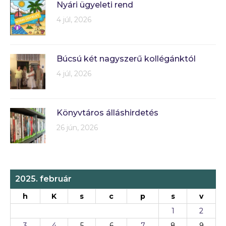
Nyári ügyeleti rend
4 júl, 2026
Búcsú két nagyszerű kollégánktól
4 júl, 2026
Könyvtáros álláshirdetés
26 jún, 2026
2025. február
h
K
s
c
p
s
v
1
2
3
4
5
6
7
8
9