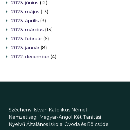
2023. június
(12)
2023. május
(13)
2023. április
(3)
2023. március
(13)
2023. február
(6)
2023. január
(8)
2022. december
(4)
Széchenyi István Katolikus Német
Nemzetiségi, Magyar-Angol Két Tanítási
Nyelvű Általános Iskola, Óvoda és Bölcsőde