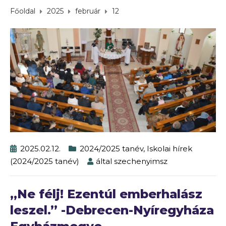
Főoldal
2025
február
12
2025.02.12.
2024/2025 tanév
,
Iskolai hírek
(2024/2025 tanév)
által
szechenyimsz
„Ne félj! Ezentúl emberhalász
leszel.” -Debrecen-Nyíregyháza