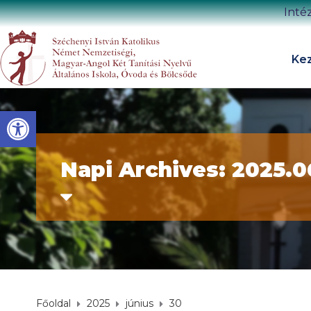
Inté
Kez
Eszköztár megnyitása
Napi Archives: 2025.0
Főoldal
2025
június
30