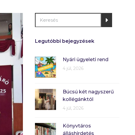
Legutóbbi bejegyzések
Nyári ügyeleti rend
4 júl, 2026
Búcsú két nagyszerű
kollégánktól
4 júl, 2026
Könyvtáros
álláshirdetés