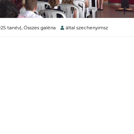
025 tanév)
,
Összes galéria
által
szechenyimsz