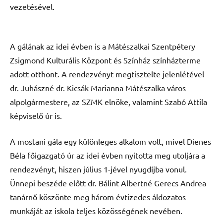
vezetésével.
A gálának az idei évben is a Mátészalkai Szentpétery
Zsigmond Kulturális Központ és Színház színházterme
adott otthont. A rendezvényt megtisztelte jelenlétével
dr. Juhászné dr. Kicsák Marianna Mátészalka város
alpolgármestere, az SZMK elnöke, valamint Szabó Attila
képviselő úr is.
A mostani gála egy különleges alkalom volt, mivel Dienes
Béla főigazgató úr az idei évben nyitotta meg utoljára a
rendezvényt, hiszen július 1-jével nyugdíjba vonul.
Ünnepi beszéde előtt dr. Bálint Albertné Gerecs Andrea
tanárnő köszönte meg három évtizedes áldozatos
munkáját az iskola teljes közösségének nevében.