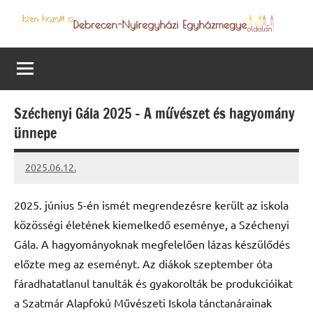
Skip
to
Debrecen-
Egyházmegyénk
content
hírei,
Nyíregyházi
programjai
Egyházmegye
Széchenyi Gála 2025 – A művészet és hagyomány
ünnepe
2025.06.12.
Leiszt
Máté
2025. június 5-én ismét megrendezésre került az iskola
közösségi életének kiemelkedő eseménye, a Széchenyi
Gála. A hagyományoknak megfelelően lázas készülődés
előzte meg az eseményt. Az diákok szeptember óta
fáradhatatlanul tanulták és gyakorolták be produkcióikat
a Szatmár Alapfokú Művészeti Iskola tánctanárainak