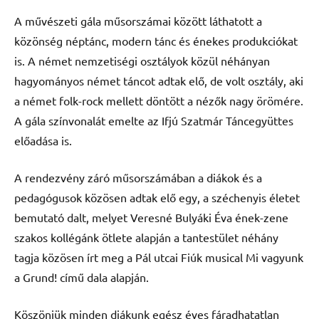
A művészeti gála műsorszámai között láthatott a
közönség néptánc, modern tánc és énekes produkciókat
is. A német nemzetiségi osztályok közül néhányan
hagyományos német táncot adtak elő, de volt osztály, aki
a német folk-rock mellett döntött a nézők nagy örömére.
A gála színvonalát emelte az Ifjú Szatmár Táncegyüttes
előadása is.
A rendezvény záró műsorszámában a diákok és a
pedagógusok közösen adtak elő egy, a széchenyis életet
bemutató dalt, melyet Veresné Bulyáki Éva ének-zene
szakos kollégánk ötlete alapján a tantestület néhány
tagja közösen írt meg a Pál utcai Fiúk musical Mi vagyunk
a Grund! című dala alapján.
Köszönjük minden diákunk egész éves fáradhatatlan