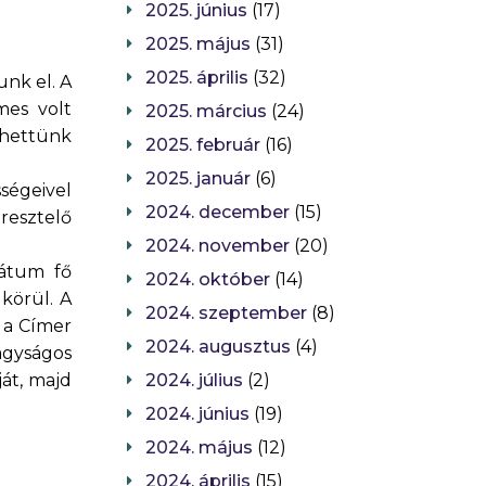
2025. június
(17)
2025. május
(31)
2025. április
(32)
nk el. A
mes volt
2025. március
(24)
dhettünk
2025. február
(16)
2025. január
(6)
ségeivel
2024. december
(15)
resztelő
2024. november
(20)
vátum fő
2024. október
(14)
 körül. A
2024. szeptember
(8)
, a Címer
2024. augusztus
(4)
agyságos
ját, majd
2024. július
(2)
2024. június
(19)
2024. május
(12)
2024. április
(15)