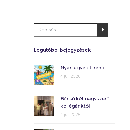
Legutóbbi bejegyzések
Nyári ügyeleti rend
4 júl, 2026
Búcsú két nagyszerű
kollégánktól
4 júl, 2026