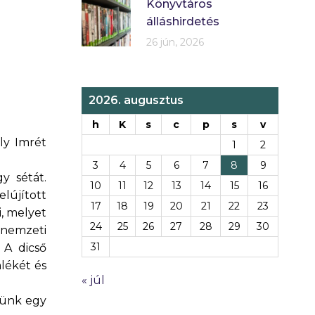
Könyvtáros
álláshirdetés
26 jún, 2026
2026. augusztus
h
K
s
c
p
s
v
ly Imrét
1
2
3
4
5
6
7
8
9
y sétát.
10
11
12
13
14
15
16
lújított
17
18
19
20
21
22
23
, melyet
24
25
26
27
28
29
30
 nemzeti
31
 A dicső
lékét és
« júl
tünk egy