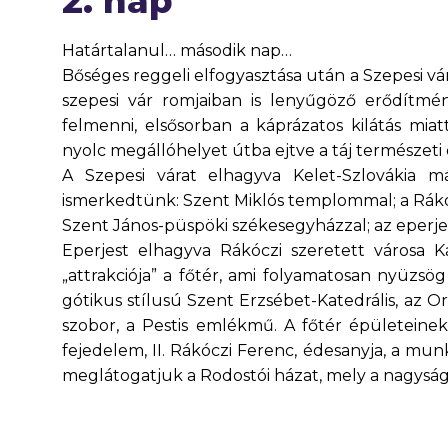
2. nap
Határtalanul… második nap…
Bőséges reggeli elfogyasztása után a Szepesi v
szepesi vár romjaiban is lenyűgöző erődítmé
felmenni, elsősorban a káprázatos kilátás mi
nyolc megállóhelyet útba ejtve a táj természeti
A Szepesi várat elhagyva Kelet-Szlovákia m
ismerkedtünk: Szent Miklós templommal; a Rákóc
Szent János-püspöki székesegyházzal; az eperje
Eperjest elhagyva Rákóczi szeretett városa 
„attrakciója” a főtér, ami folyamatosan nyüzsög
gótikus stílusú Szent Erzsébet-Katedrális, az O
szobor, a Pestis emlékmű. A főtér épületei
fejedelem, II. Rákóczi Ferenc, édesanyja, a munk
meglátogatjuk a Rodostói házat, mely a nagyságo