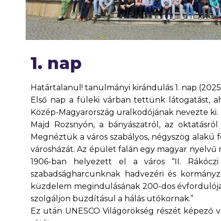
1. nap
Határtalanul! tanulmányi kirándulás 1. nap (2025.
Első nap a füleki várban tettünk látogatást, a
Közép-Magyarország uralkodójának nevezte ki.
Majd Rozsnyón, a bányászatról, az oktatásról
Megnéztük a város szabályos, négyszög alakú fő
városházát. Az épület falán egy magyar nyelvű 
1906-ban helyezett el a város “II. Rákócz
szabadságharcunknak hadvezéri és kormányza
küzdelem megindulásának 200-dos évfordulója 
szolgáljon buzdításul a hálás utókornak.”
Ez után UNESCO Világörökség részét képező vad