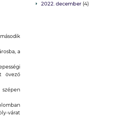
2022. december
(4)
 második
rosba, a
epességi
t övező
ó szépen
mplomban
ly-várat