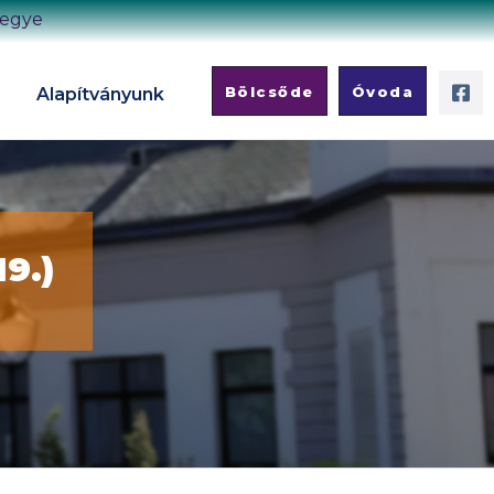
megye
Bölcsőde
Óvoda
Alapítványunk
19.)