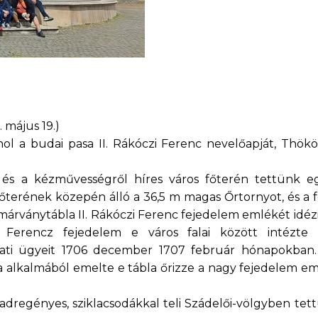
 május 19.)
hol a budai pasa II. Rákóczi Ferenc nevelőapját, Thökö
 és a kézművességről híres város főterén tettünk eg
terének közepén álló a 36,5 m magas Őrtornyot, és a fe
márványtábla II. Rákóczi Ferenc fejedelem emlékét idézi
i Ferencz fejedelem e város falai között intézte
ti ügyeit 1706 december 1707 február hónapokban.
alkalmából emelte e tábla őrizze a nagy fejedelem em
regényes, sziklacsodákkal teli Szádelői-völgyben tet