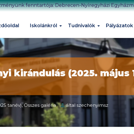
zményünk fenntartója: Debrecen-Nyíregyházi Egyház
dőoldal
Iskolánkról
Tudnivalók
Pályázatok
yi kirándulás (2025. május 
025 tanév)
,
Összes galéria
által
szechenyimsz