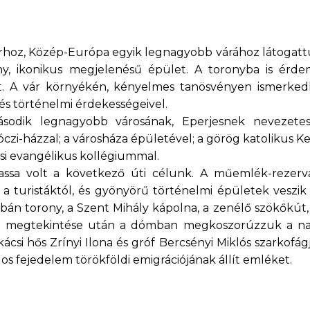
árhoz, Közép-Európa egyik legnagyobb várához látogattu
ny, ikonikus megjelenésű épület. A toronyba is érde
att. A vár környékén, kényelmes tanösvényen ismerke
 és történelmi érdekességeivel.
ásodik legnagyobb városának, Eperjesnek nevezetes
zi-házzal; a városháza épületével; a görög katolikus Ke
si evangélikus kollégiummal.
Kassa volt a következő úti célunk. A műemlék-rezer
 a turistáktól, és gyönyörű történelmi épületek veszik
rbán torony, a Szent Mihály kápolna, a zenélő szökőkút
nek megtekintése után a dómban megkoszorúzzuk a n
ácsi hős Zrínyi Ilona és gróf Bercsényi Miklós szarkofág
s fejedelem törökföldi emigrációjának állít emléket.