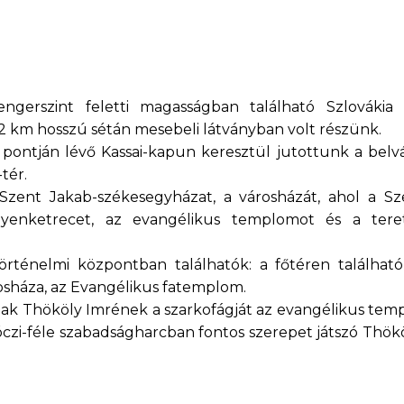
gerszint feletti magasságban található Szlovákia
t 2 km hosszú sétán mesebeli látványban volt részünk.
ontján lévő Kassai-kapun keresztül jutottunk a belvá
tér.
Szent Jakab-székesegyházat, a városházát, ahol a Sz
yenketrecet, az evangélikus templomot és a tere
örténelmi központban találhatók: a főtéren találhat
árosháza, az Evangélikus fatemplom.
nak Thököly Imrének a szarkofágját az evangélikus te
i-féle szabadságharcban fontos szerepet játszó Thökö