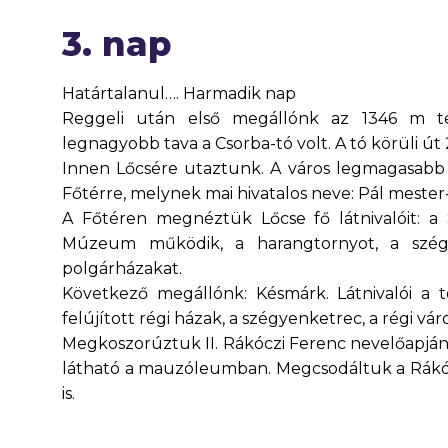
3. nap
Határtalanul…. Harmadik nap
Reggeli után első megállónk az 1346 m ten
legnagyobb tava a Csorba-tó volt. A tó körüli ú
Innen Lőcsére utaztunk. A város legmagasabb p
Főtérre, melynek mai hivatalos neve: Pál mester-
A Főtéren megnéztük Lőcse fő látnivalóit: a 
Múzeum működik, a harangtornyot, a szég
polgárházakat.
Következő megállónk: Késmárk. Látnivalói a t
felújított régi házak, a szégyenketrec, a régi v
Megkoszorúztuk II. Rákóczi Ferenc nevelőapjá
látható a mauzóleumban. Megcsodáltuk a Rákócz
is.