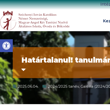
Inté
Kez
Eszköztár megnyitása
Határtalanul! tanulmán
2025.06.04.
2024/2025 tanév
,
Galéria (2024/2