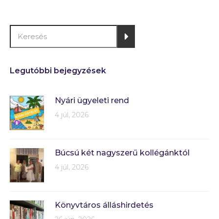
Legutóbbi bejegyzések
Nyári ügyeleti rend
4 júl, 2026
Búcsú két nagyszerű kollégánktól
4 júl, 2026
Könyvtáros álláshirdetés