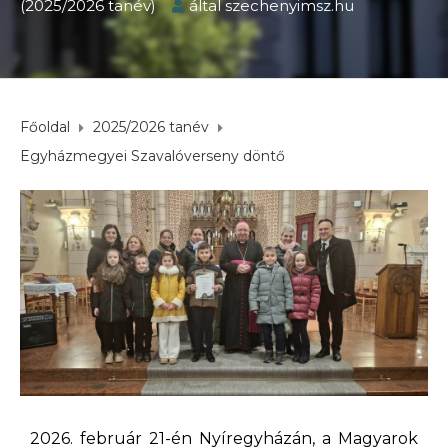
(2025/2026 tanév)
által
szechenyimsz.hu
Főoldal
2025/2026 tanév
Egyházmegyei Szavalóverseny döntő
2026. február 21-én Nyíregyházán, a Magyarok