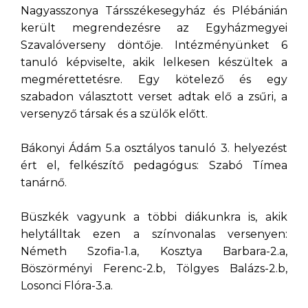
Nagyasszonya Társszékesegyház és Plébánián
került megrendezésre az Egyházmegyei
Szavalóverseny döntője. Intézményünket 6
tanuló képviselte, akik lelkesen készültek a
megmérettetésre. Egy kötelező és egy
szabadon választott verset adtak elő a zsűri, a
versenyző társak és a szülők előtt.
Bákonyi Ádám 5.a osztályos tanuló 3. helyezést
ért el, felkészítő pedagógus: Szabó Tímea
tanárnő.
Büszkék vagyunk a többi diákunkra is, akik
helytálltak ezen a színvonalas versenyen:
Németh Szofia-1.a, Kosztya Barbara-2.a,
Böszörményi Ferenc-2.b, Tölgyes Balázs-2.b,
Losonci Flóra-3.a.