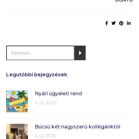
DÖNTŐ
Legutóbbi bejegyzések
Nyári ügyeleti rend
4 júl, 2026
Búcsú két nagyszerű kollégánktól
4 júl, 2026