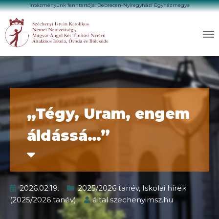
Intézményünk fenntartója: Debrecen-Nyíregyházi Egyházmegye
„Tégy, Uram, engem
áldássá…”
2026.02.19.
2025/2026 tanév
,
Iskolai hírek
(2025/2026 tanév)
által
szechenyimsz.hu