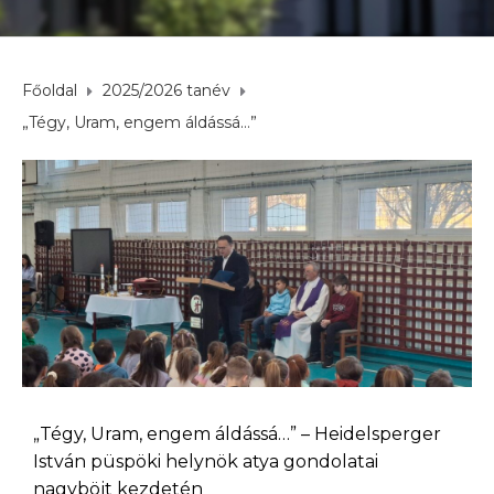
Főoldal
2025/2026 tanév
„Tégy, Uram, engem áldássá…”
„Tégy, Uram, engem áldássá…” – Heidelsperger
István püspöki helynök atya gondolatai
nagyböjt kezdetén