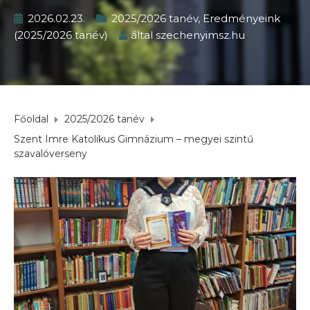
2026.02.23.
2025/2026 tanév
,
Eredményeink
(2025/2026 tanév)
által
szechenyimsz.hu
Főoldal
2025/2026 tanév
Szent Imre Katolikus Gimnázium – megyei szintű
szavalóverseny