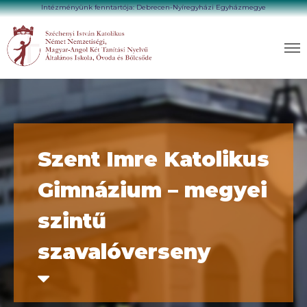
Intézményünk fenntartója: Debrecen-Nyíregyházi Egyházmegye
Szent Imre Katolikus
Gimnázium – megyei
szintű
szavalóverseny