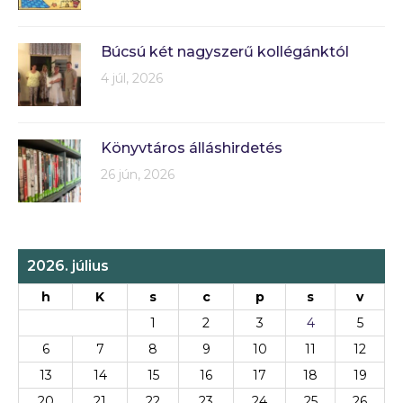
Búcsú két nagyszerű kollégánktól
4 júl, 2026
Könyvtáros álláshirdetés
26 jún, 2026
2026. július
h
K
s
c
p
s
v
1
2
3
4
5
6
7
8
9
10
11
12
13
14
15
16
17
18
19
20
21
22
23
24
25
26