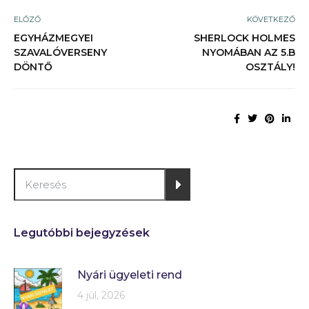
ELŐZŐ
KÖVETKEZŐ
EGYHÁZMEGYEI
SHERLOCK HOLMES
SZAVALÓVERSENY
NYOMÁBAN AZ 5.B
DÖNTŐ
OSZTÁLY!
Legutóbbi bejegyzések
Nyári ügyeleti rend
4 júl, 2026