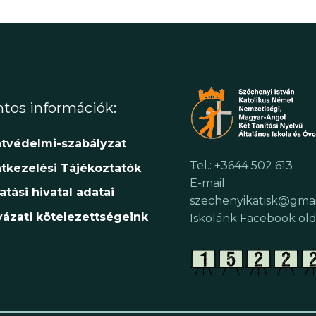
tos információk:
tvédelmi-szabályzat
Tel.: +3644 502 613
tkezelési Tájékoztatók
E-mail:
atási hivatal adatai
szechenyikatisk@gma
yázati kötelezettségeink
Iskolánk Facebook old