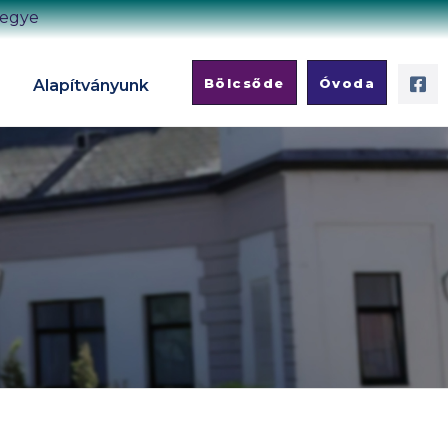
megye
Bölcsőde
Óvoda
Alapítványunk