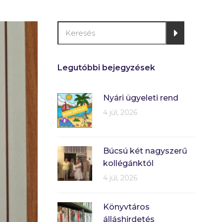
Legutóbbi bejegyzések
Nyári ügyeleti rend
4 júl, 2026
Búcsú két nagyszerű
kollégánktól
4 júl, 2026
Könyvtáros
álláshirdetés