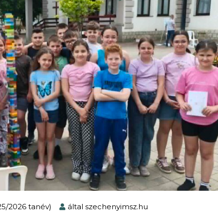
025/2026 tanév)
által
szechenyimsz.hu