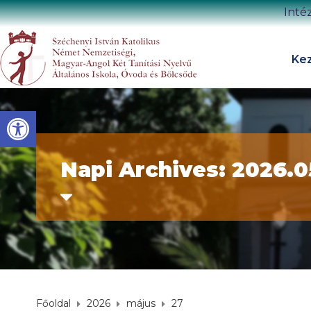
Inté
Kez
Eszköztár megnyitása
Napi Archives: 2026.0
Főoldal
2026
május
27