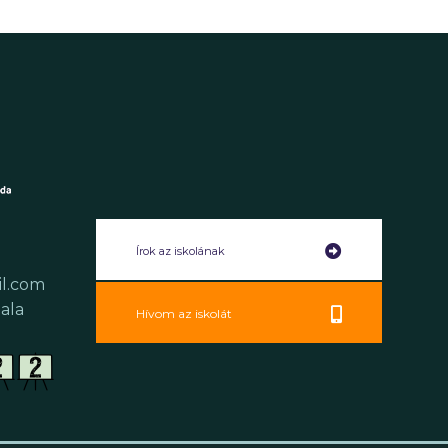
Írok az iskolának
il.com
ala
Hívom az iskolát