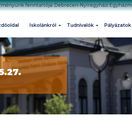
zményünk fenntartója: Debrecen-Nyíregyházi Egyház
dőoldal
Iskolánkról
Tudnivalók
Pályázatok
5.27.