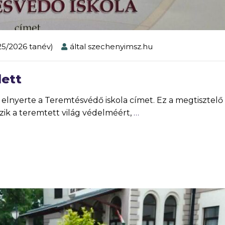
025/2026 tanév)
által
szechenyimsz.hu
lett
nyerte a Teremtésvédő iskola címet. Ez a megtisztelő 
zik a teremtett világ védelméért,
…