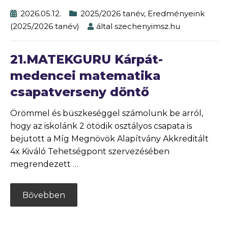
2026.05.12.
2025/2026 tanév
,
Eredményeink
(2025/2026 tanév)
által
szechenyimsz.hu
21.MATEKGURU Kárpát-
medencei matematika
csapatverseny döntő
Örömmel és büszkeséggel számolunk be arról,
hogy az iskolánk 2 ötödik osztályos csapata is
bejutott a Míg Megnövök Alapítvány Akkreditált
4x Kiváló Tehetségpont szervezésében
megrendezett
…
Bővebben