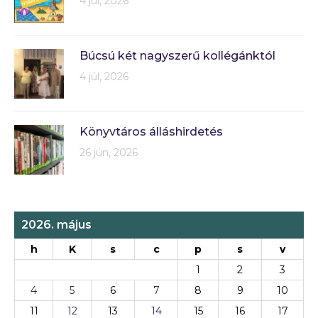
4 júl, 2026
Búcsú két nagyszerű kollégánktól
4 júl, 2026
Könyvtáros álláshirdetés
26 jún, 2026
2026. május
h
K
s
c
p
s
v
1
2
3
4
5
6
7
8
9
10
11
12
13
14
15
16
17