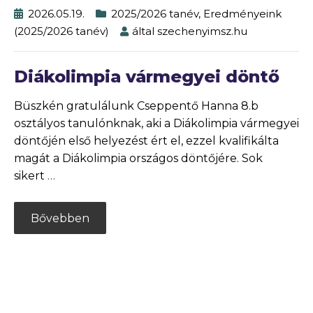
2026.05.19.
2025/2026 tanév
,
Eredményeink
(2025/2026 tanév)
által
szechenyimsz.hu
Diákolimpia vármegyei döntő
Büszkén gratulálunk Cseppentő Hanna 8.b
osztályos tanulónknak, aki a Diákolimpia vármegyei
döntőjén első helyezést ért el, ezzel kvalifikálta
magát a Diákolimpia országos döntőjére. Sok
sikert
…
Bővebben