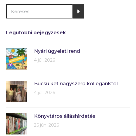
Legutóbbi bejegyzések
Nyári ügyeleti rend
4 júl, 2026
Búcsú két nagyszerű kollégánktól
4 júl, 2026
Könyvtáros álláshirdetés
26 jún, 2026