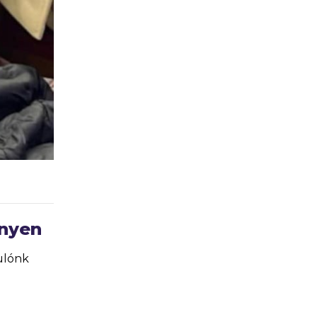
enyen
ulónk