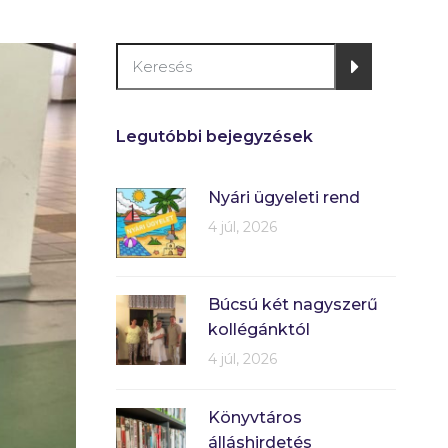
Legutóbbi bejegyzések
Nyári ügyeleti rend
4 júl, 2026
Búcsú két nagyszerű
kollégánktól
4 júl, 2026
Könyvtáros
álláshirdetés