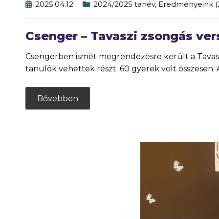
2025.04.12.
2024/2025 tanév
,
Eredményeink (
Csenger – Tavaszi zsongás ve
Csengerben ismét megrendezésre került a Tavaszi
tanulók vehettek részt. 60 gyerek volt összesen. A
Bővebben