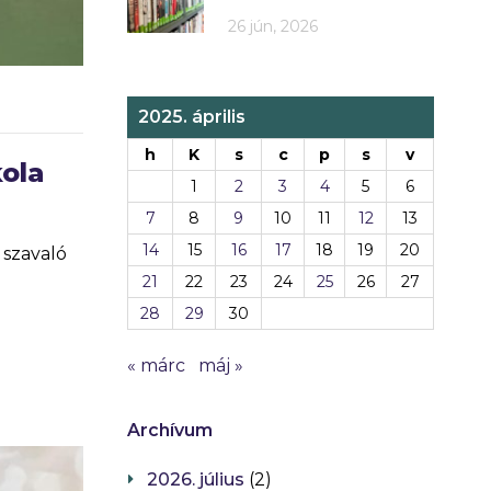
26 jún, 2026
2025. április
h
K
s
c
p
s
v
kola
1
2
3
4
5
6
7
8
9
10
11
12
13
14
15
16
17
18
19
20
 szavaló
21
22
23
24
25
26
27
28
29
30
« márc
máj »
Archívum
2026. július
(2)