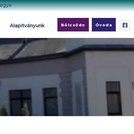
megye
Bölcsőde
Óvoda
Alapítványunk