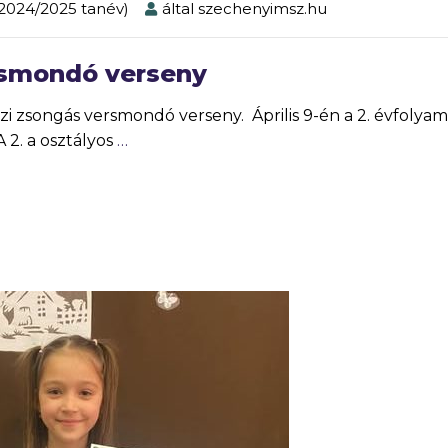
2024/2025 tanév)
által
szechenyimsz.hu
rsmondó verseny
 zsongás versmondó verseny. Április 9-én a 2. évfolya
 2. a osztályos
…