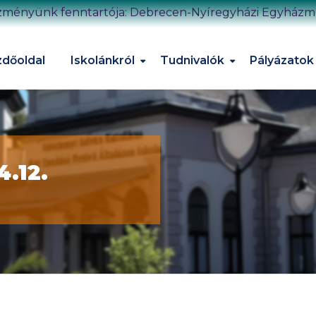
zményünk fenntartója: Debrecen-Nyíregyházi Egyház
dőoldal
Iskolánkról
Tudnivalók
Pályázatok
4.12.