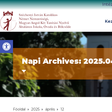
Inté
Kez
Eszköztár megnyitása
Napi Archives: 2025.0
Főoldal
2025
április
12