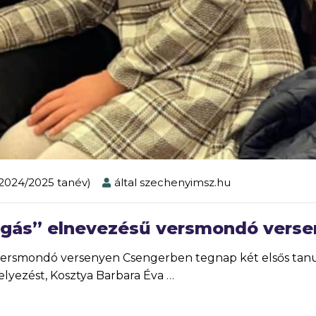
2024/2025 tanév)
által
szechenyimsz.hu
ngás” elnevezésű versmondó vers
 versmondó versenyen Csengerben tegnap két elsős tan
helyezést, Kosztya Barbara Éva
…