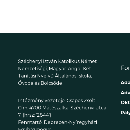
Széchenyi István Katolikus Német
Fon
Nemzetiségi, Magyar-Angol Két
Tanítási Nyelvű Általános Iskola,
Ada
Óvoda és Bölcsőde
Ada
Intézmény vezetője: Csapos Zsolt
Okt
Cím: 4700 Mátészalka, Széchenyi utca
Pál
7. (hrsz: ‘2844’)
Fenntartó: Debrecen-Nyíregyházi
Egyházmegye