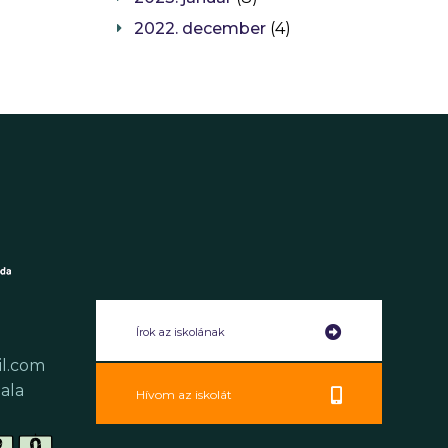
2022. december
(4)
Írok az iskolának
il.com
ala
Hívom az iskolát