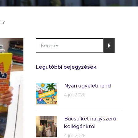
eny
Legutóbbi bejegyzések
Nyári ügyeleti rend
4 júl, 2026
Búcsú két nagyszerű
kollégánktól
4 júl, 2026