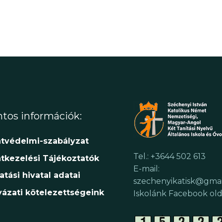
tos információk:
tvédelmi-szabályzat
Tel.: +3644 502 613
tkezelési Tájékoztatók
E-mail:
atási hivatal adatai
szechenyikatisk@gma
yázati kötelezettségeink
Iskolánk Facebook old