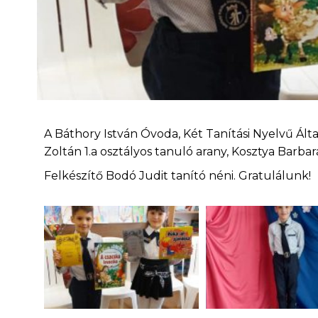
A Báthory István Óvoda, Két Tanítási Nyelvű Ál
Zoltán 1.a osztályos tanuló arany, Kosztya Barbar
Felkészítő Bodó Judit tanító néni. Gratulálunk!