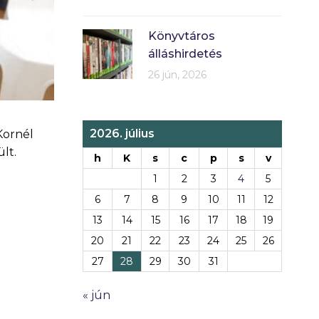
Könyvtáros
álláshirdetés
26 jún, 2026
2026. július
Kornél
lt.
h
K
s
c
p
s
v
1
2
3
4
5
6
7
8
9
10
11
12
13
14
15
16
17
18
19
20
21
22
23
24
25
26
27
28
29
30
31
« jún