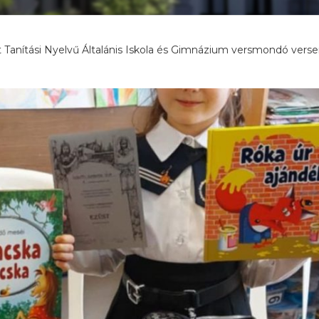
 Tanítási Nyelvű Általánis Iskola és Gimnázium versmondó vers