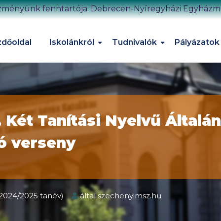
zményünk fenntartója: Debrecen-Nyíregyházi Egyház
dőoldal
Iskolánkról
Tudnivalók
Pályázatok
Két Tanítási Nyelvű Általán
ó verseny
2024/2025 tanév)
által
szechenyimsz.hu