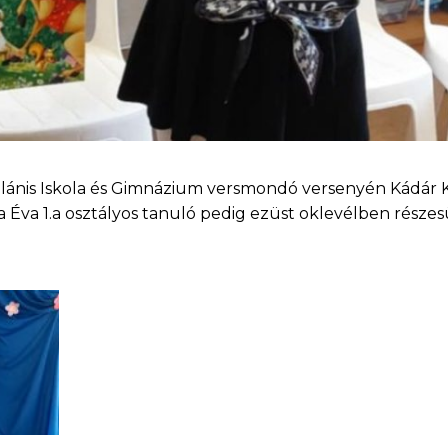
talánis Iskola és Gimnázium versmondó versenyén Kádár 
a Éva 1.a osztályos tanuló pedig ezüst oklevélben részesü