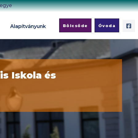
megye
Bölcsőde
Óvoda
Alapítványunk
is Iskola és