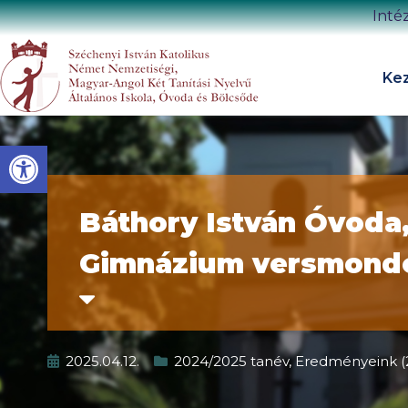
Inté
Kez
Eszköztár megnyitása
Báthory István Óvoda, 
Gimnázium versmond
2025.04.12.
2024/2025 tanév
,
Eredményeink (