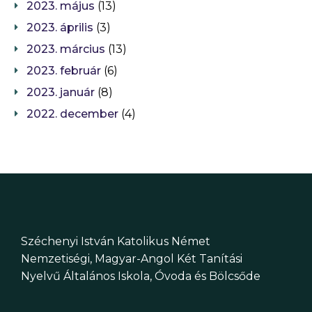
2023. május
(13)
2023. április
(3)
2023. március
(13)
2023. február
(6)
2023. január
(8)
2022. december
(4)
Széchenyi István Katolikus Német
Nemzetiségi, Magyar-Angol Két Tanítási
Nyelvű Általános Iskola, Óvoda és Bölcsőde