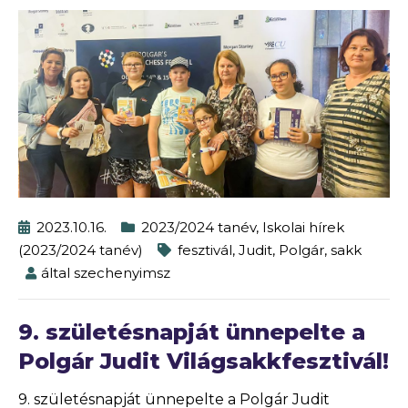
2023.10.16.
2023/2024 tanév
,
Iskolai hírek
(2023/2024 tanév)
fesztivál
,
Judit
,
Polgár
,
sakk
által
szechenyimsz
9. születésnapját ünnepelte a
Polgár Judit Világsakkfesztivál!
9. születésnapját ünnepelte a Polgár Judit