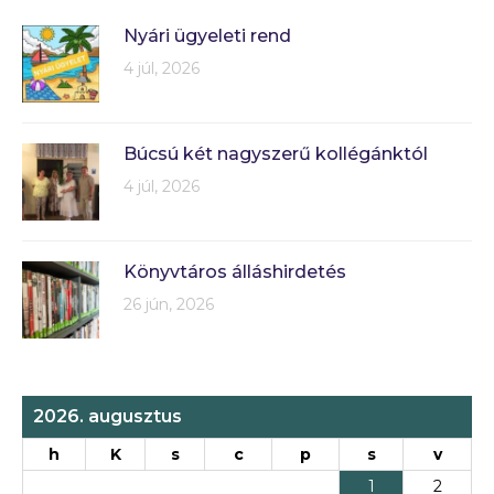
Nyári ügyeleti rend
4 júl, 2026
Búcsú két nagyszerű kollégánktól
4 júl, 2026
Könyvtáros álláshirdetés
26 jún, 2026
2026. augusztus
h
K
s
c
p
s
v
1
2