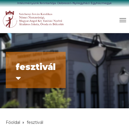
Intézményünk fenntartója: Debrecen-Nyíregyházi Egyházmegye
fesztivál
Főoldal
fesztivál