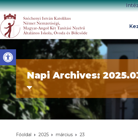
Inté
Kez
Eszköztár megnyitása
Napi Archives: 2025.0
Főoldal
2025
március
23