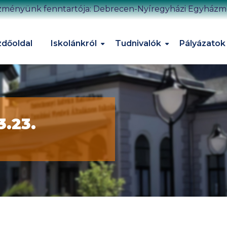
zményünk fenntartója: Debrecen-Nyíregyházi Egyház
dőoldal
Iskolánkról
Tudnivalók
Pályázatok
3.23.