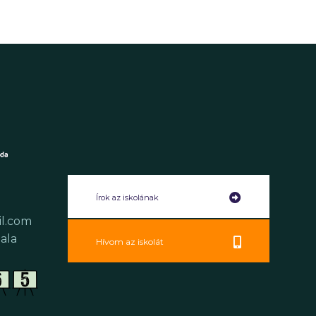
Írok az iskolának
il.com
ala
Hívom az iskolát