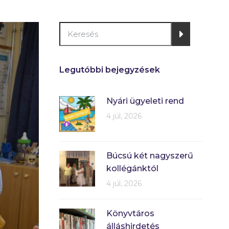
Legutóbbi bejegyzések
Nyári ügyeleti rend
4 júl, 2026
Búcsú két nagyszerű
kollégánktól
4 júl, 2026
Könyvtáros
álláshirdetés