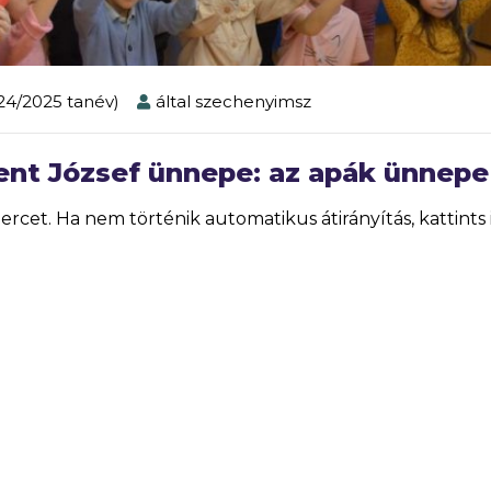
024/2025 tanév)
által
szechenyimsz
zent József ünnepe: az apák ünnepe
rcet. Ha nem történik automatikus átirányítás, kattints 