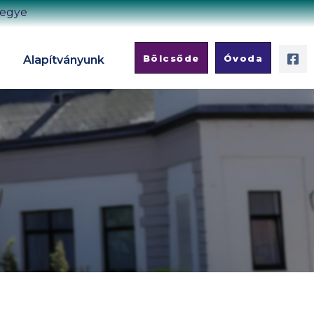
megye
Bölcsőde
Óvoda
Alapítványunk