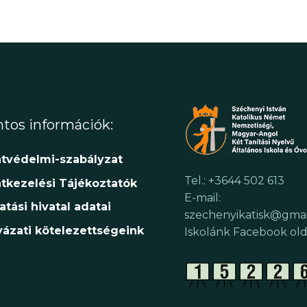
tos információk:
tvédelmi-szabályzat
Tel.: +3644 502 613
tkezelési Tájékoztatók
E-mail:
atási hivatal adatai
szechenyikatisk@gma
yázati kötelezettségeink
Iskolánk Facebook old