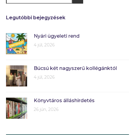
Legutóbbi bejegyzések
Nyári ügyeleti rend
4 júl, 2026
Búcsú két nagyszerű kollégánktól
4 júl, 2026
Könyvtáros álláshirdetés
26 jún, 2026