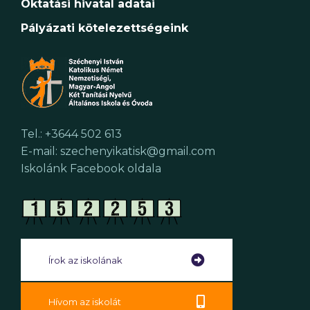
Oktatási hivatal adatai
Pályázati kötelezettségeink
Tel.: +3644 502 613
E-mail: szechenyikatisk@gmail.com
Iskolánk Facebook oldala
Írok az iskolának
Hívom az iskolát