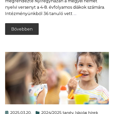
megrendezte Nyíregyházán a megyei német
nyelvi versenyt a 4-8. évfolyamos diákok számára.
Intézményünkből 36 tanuló vett
…
Bővebben
2025.03.20.
2024/2025 tanév
,
Iskolai hírek