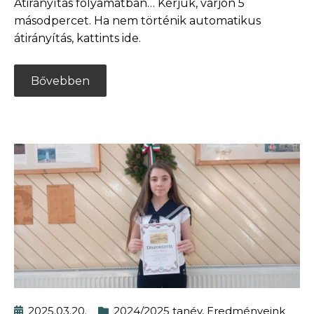
Átirányítás folyamatban… Kérjük, várjon 5
másodpercet. Ha nem történik automatikus
átirányítás, kattints ide.
Bővebben
2025.03.20.
2024/2025 tanév
,
Eredményeink