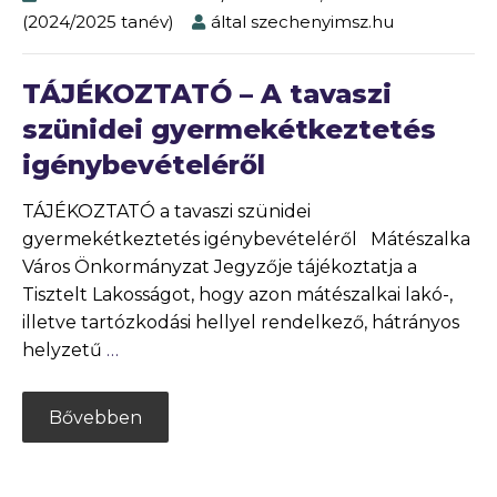
(2024/2025 tanév)
által
szechenyimsz.hu
TÁJÉKOZTATÓ – A tavaszi
szünidei gyermekétkeztetés
igénybevételéről
TÁJÉKOZTATÓ a tavaszi szünidei
gyermekétkeztetés igénybevételéről Mátészalka
Város Önkormányzat Jegyzője tájékoztatja a
Tisztelt Lakosságot, hogy azon mátészalkai lakó-,
illetve tartózkodási hellyel rendelkező, hátrányos
helyzetű
…
Bővebben