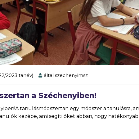
022/2023 tanév)
által
szechenyimsz
szertan a Széchenyiben!
iben!A tanulásmódszertan egy módszer a tanulásra, am
anulók kezébe, ami segíti őket abban, hogy hatékonya