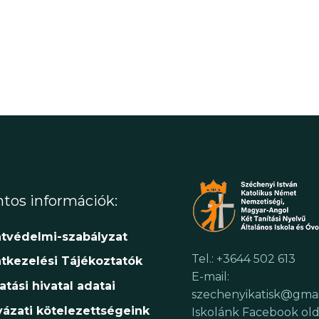
tos információk:
tvédelmi-szabályzat
Tel.: +3644 502 613
tkezelési Tájékoztatók
E-mail:
atási hivatal adatai
szechenyikatisk@gma
yázati kötelezettségeink
Iskolánk Facebook old