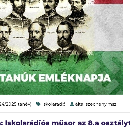
024/2025 tanév)
iskolarádió
által
szechenyimsz
 Iskolarádiós műsor az 8.a osztály