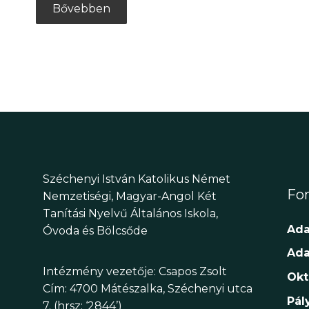
Bővebben
Széchenyi István Katolikus Német
Fon
Nemzetiségi, Magyar-Angol Két
Tanítási Nyelvű Általános Iskola,
Ada
Óvoda és Bölcsőde
Ada
Intézmény vezetője: Csapos Zsolt
Okt
Cím: 4700 Mátészalka, Széchenyi utca
Pál
7. (hrsz: ‘2844’)