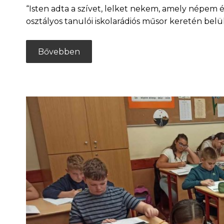
“Isten adta a szívet, lelket nekem, amely népem 
osztályos tanulói iskolarádiós műsor keretén be
Bővebben