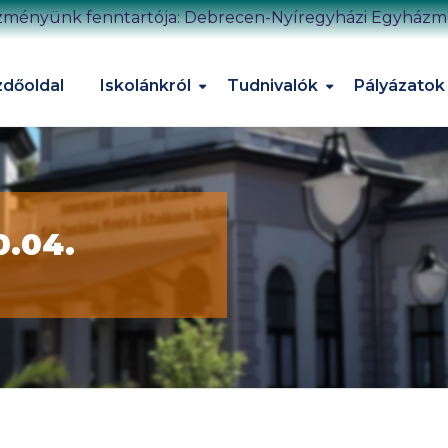
zményünk fenntartója: Debrecen-Nyíregyházi Egyház
dőoldal
Iskolánkról
Tudnivalók
Pályázatok
0.04.