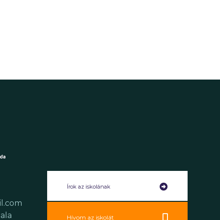
Írok az iskolának
il.com
ala
Hívom az iskolát