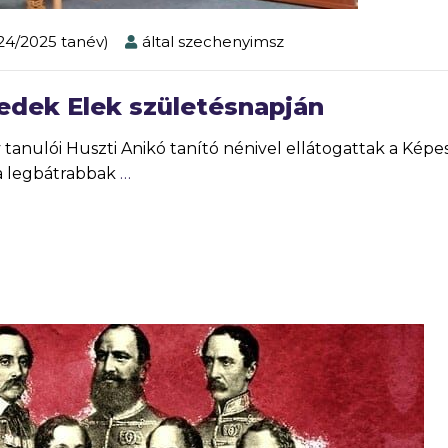
024/2025 tanév)
által
szechenyimsz
dek Elek születésnapján
tanulói Huszti Anikó tanító nénivel ellátogattak a Képe
 a legbátrabbak
…