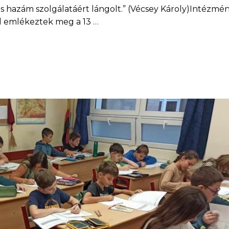
és hazám szolgálatáért lángolt.” (Vécsey Károly)Intézmé
lül emlékeztek meg a 13
…