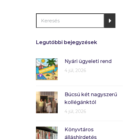
Legutóbbi bejegyzések
Nyári ügyeleti rend
4 júl, 2026
Búcsú két nagyszerű
kollégánktól
4 júl, 2026
Könyvtáros
álláshirdetés