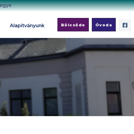
megye
Bölcsőde
Óvoda
Alapítványunk