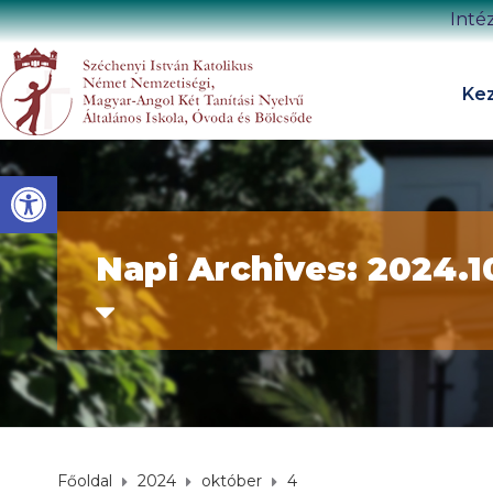
Inté
Kez
Eszköztár megnyitása
Napi Archives: 2024.1
Főoldal
2024
október
4