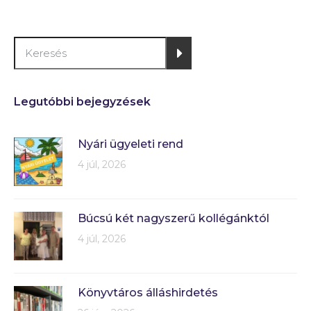
Legutóbbi bejegyzések
Nyári ügyeleti rend
4 júl, 2026
Búcsú két nagyszerű kollégánktól
4 júl, 2026
Könyvtáros álláshirdetés