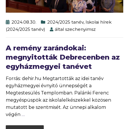
2024.08.30.
2024/2025 tanév
,
Iskolai hírek
(2024/2025 tanév)
által
szechenyimsz
A remény zarándokai:
megnyitották Debrecenben az
egyházmegyei tanévet
Forrás: dehir.hu Megtartották az idei tanév
egyházmegyei évnyitó ünnepségét a
Megtestesülés Templomban. Palánki Ferenc
megyéspüspök az iskolalelkészekkel közösen
mutatott be szentmisét. Az ünnepi alkalom
végén
…