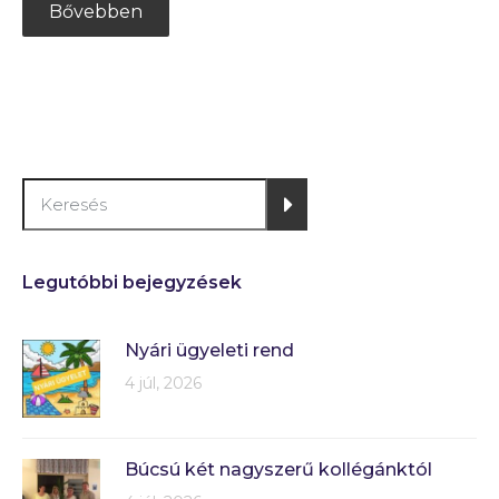
Bővebben
Legutóbbi bejegyzések
Nyári ügyeleti rend
4 júl, 2026
Búcsú két nagyszerű kollégánktól