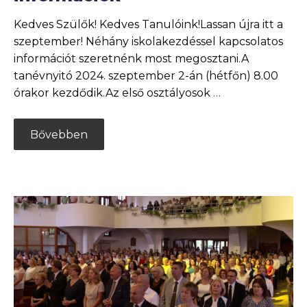
Kedves Szülők! Kedves Tanulóink!Lassan újra itt a
szeptember! Néhány iskolakezdéssel kapcsolatos
információt szeretnénk most megosztani.A
tanévnyitó 2024. szeptember 2-án (hétfőn) 8.00
órakor kezdődik.Az első osztályosok
…
Bővebben