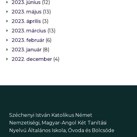
2023. június
(12)
2023. május
(13)
2023. április
(3)
2023. március
(13)
2023. február
(6)
2023. január
(8)
2022. december
(4)
Széchenyi István Katolikus Német
Nemzetiségi, Magyar-Angol Két Tanítási
Nyelvű Általános Iskola, Óvoda és Bölcsőde