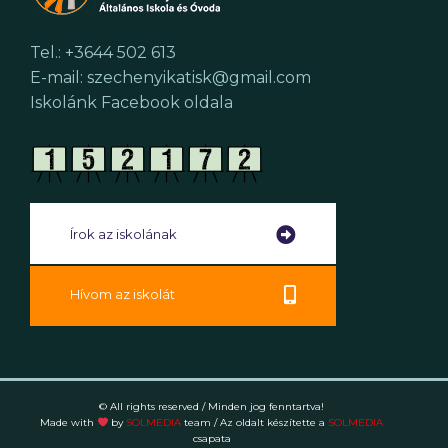
Tel.: +3644 502 613
E-mail: szechenyikatisk@gmail.com
Iskolánk Facebook oldala
Írok az iskolának
Hívom az iskolát
© All rights reserved / Minden jog fenntartva!
Made with
by
SOLMEDIA
team
/ Az oldalt készítette a
SOLMEDIA
csapata