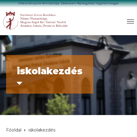
Intézményünk fenntartója: Debrecen-Nyíregyházi Egyházmegye
iskolakezdés
Főoldal
iskolakezdés