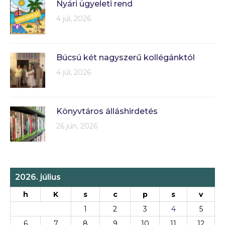
Nyári ügyeleti rend
4 júl, 2026
Búcsú két nagyszerű kollégánktól
4 júl, 2026
Könyvtáros álláshirdetés
26 jún, 2026
2026. július
h
K
s
c
p
s
v
1
2
3
4
5
6
7
8
9
10
11
12