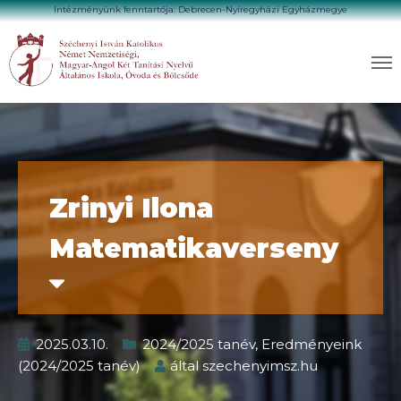
Intézményünk fenntartója: Debrecen-Nyíregyházi Egyházmegye
Zrinyi Ilona
Matematikaverseny
2025.03.10.
2024/2025 tanév
,
Eredményeink
(2024/2025 tanév)
által
szechenyimsz.hu