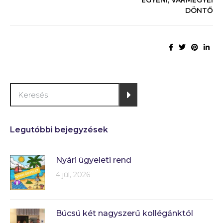
DÖNTŐ
Legutóbbi bejegyzések
Nyári ügyeleti rend
4 júl, 2026
Búcsú két nagyszerű kollégánktól