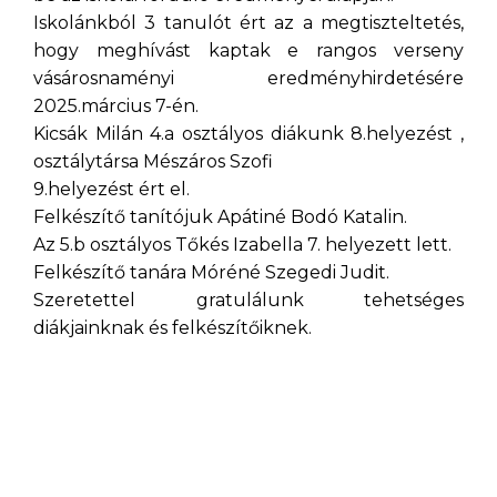
Iskolánkból 3 tanulót ért az a megtiszteltetés,
hogy meghívást kaptak e rangos verseny
vásárosnaményi eredményhirdetésére
2025.március 7-én.
Kicsák Milán 4.a osztályos diákunk 8.helyezést ,
osztálytársa Mészáros Szofi
9.helyezést ért el.
Felkészítő tanítójuk Apátiné Bodó Katalin.
Az 5.b osztályos Tőkés Izabella 7. helyezett lett.
Felkészítő tanára Móréné Szegedi Judit.
Szeretettel gratulálunk tehetséges
diákjainknak és felkészítőiknek.