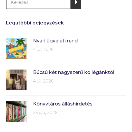
Legutóbbi bejegyzések
Nyári ügyeleti rend
4 júl, 2026
Búcsú két nagyszerű kollégánktól
4 júl, 2026
Könyvtáros álláshirdetés
26 jún, 2026