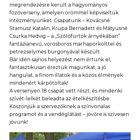
megrendezésre került a hagyományos
főzőverseny, amelyen örömmel képviseltük
intézményünket. Csapatunk – Kovácsné
Stamusz Katalin, Krupa Bernadett és Mátyusné
Csurka Hedvig – a „Szőlőfürtök árnyékában”
fantázianevű, vörösboros marhapörkölttel és
petrezselymes burgonyával készült.
Bár idén sajnos helyezést nem értünk el,
fantasztikusan éreztük magunkat, a jó
hangulat, a finom illatok és a közös élmények
mindenért kárpótoltak!
A versenyen 18 csapat vett részt, és mindenki
szívét-lelkét beleadta az ételkészítésbe.
Köszönjük a szervezőknek a színvonalas
programot és a vendéglátást – jövőre is szívesen
jövünk!