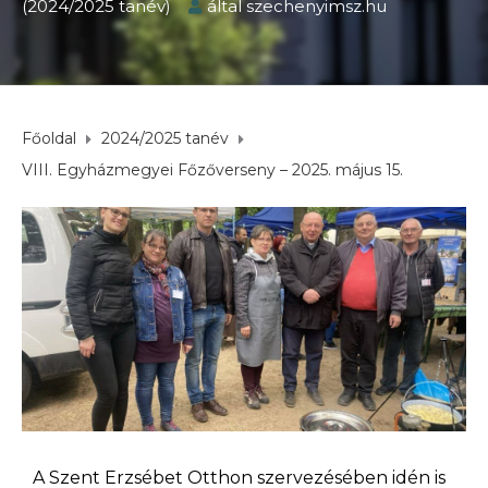
(2024/2025 tanév)
által
szechenyimsz.hu
Főoldal
2024/2025 tanév
VIII. Egyházmegyei Főzőverseny – 2025. május 15.
A Szent Erzsébet Otthon szervezésében idén is