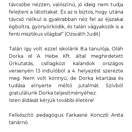
távcsőbe nézzen, valószínű, jó ideig nem tudja
felejteni a látottakat. És az is biztos, hogy utána
távcső nélkül is gyakrabban néz fel az éjszakai
égboltra, gyönyörködik, és talán vágyakozik is a
fenti misztikus világba!” (Ozsváth Judit)
Talán így volt ezzel iskolánk 8.a tanulója, Oláh
Dorka is! A Hebe Kft. által meghirdetett
Űrkutatás, csillagközi kalandok országos
versenyén 13 indulóból a 4. helyezést szerezte
meg. Nem volt könnyű, de Dorka kitartása és
tudása elnyerte méltó jutalmát. Szívből
gratulálunk Dorka teljesítményéhez.
Isten áldását kérjük további életére!
Felkészítő pedagógus Farkasné Konczili Anita
tanárnő.