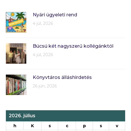
Nyári ügyeleti rend
4 júl, 2026
Búcsú két nagyszerű kollégánktól
4 júl, 2026
Könyvtáros álláshirdetés
26 jún, 2026
2026. július
h
K
s
c
p
s
v