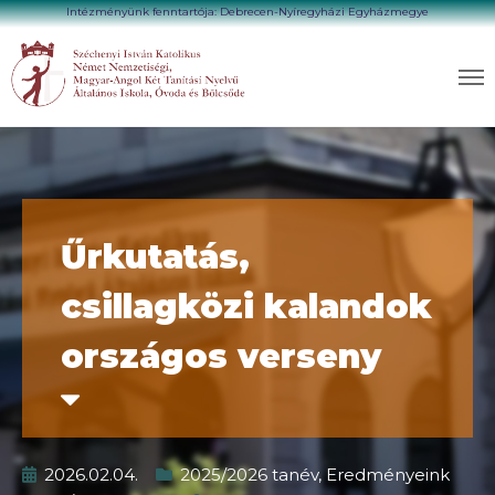
Intézményünk fenntartója: Debrecen-Nyíregyházi Egyházmegye
Űrkutatás,
csillagközi kalandok
országos verseny
2026.02.04.
2025/2026 tanév
,
Eredményeink