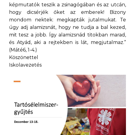
képmutatók teszik a zsinagógában és az utcán,
hogy dicsérjék őket az emberek! Bizony
mondom nektek: megkapták jutalmukat. Te
úgy adj alamizsnát, hogy ne tudja a bal kezed,
mit tesz a jobb. Így alamizsnád titokban marad,
és Atyád, aki a rejtekben is lát, megjutalmaz.”
(Máté6, 1-4.)
Köszönettel
Iskolavezetés