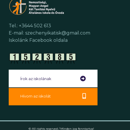
Tel.: +3644 502 613
E-mail: szechenyikatisk@gmail.com
Iskolánk Facebook oldala
Írok az iskolának
Hívom az iskolát
© All rights reserved / Minden jog fenntartva!