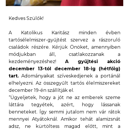
Kedves Szülők!
A Katolikus Karitász minden évben
tartósélelmiszer-gyűjtést szervez a rászoruló
családok részére. Kérjük Önöket, amennyiben
módjukban áll, csatlakozzanak a
kezdeményezéshez!
A gyűjtési akció
december 13-tól december 18-ig (hétfőig)
tart.
Adományaikat szíveskedjenek a portánál
elhelyezni. Az összegyűlt tartós élelmiszereket
december 19-én szállítják el.
“Ügyeljetek, hogy a jót ne az emberek szeme
láttára tegyétek, azért, hogy lássanak
benneteket. Így semmi jutalom nem vár rátok
mennyei Atyátoknál. Amikor tehát alamizsnát
adsz, ne kürtöltess magad előtt, mint a