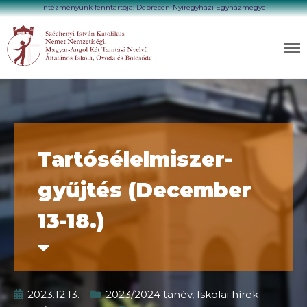
Intézményünk fenntartója: Debrecen-Nyíregyházi Egyházmegye
Tartósélelmiszer-
gyűjtés (December
13-18.)
2023.12.13.
2023/2024 tanév
,
Iskolai hírek