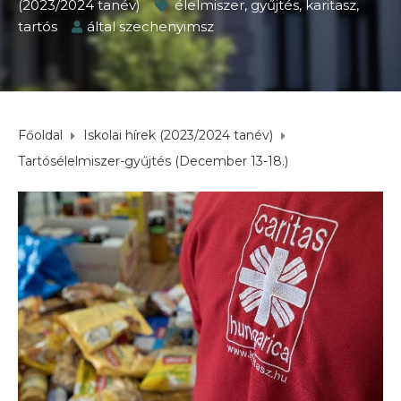
(2023/2024 tanév)
élelmiszer
,
gyűjtés
,
karitasz
,
tartós
által
szechenyimsz
Főoldal
Iskolai hírek (2023/2024 tanév)
Tartósélelmiszer-gyűjtés (December 13-18.)