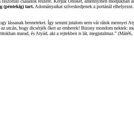
 a rászoruló családok részére. Kérjük Önöket, amennyiben módjukban ál
 (péntekig) tart.
Adományaikat szíveskedjenek a portánál elhelyezni. 
 hogy lássanak benneteket. Így semmi jutalom nem vár rátok mennyei At
és az utcán, hogy dicsérjék őket az emberek! Bizony mondom nektek: m
titokban marad, és Atyád, aki a rejtekben is lát, megjutalmaz.” (Máté6, 