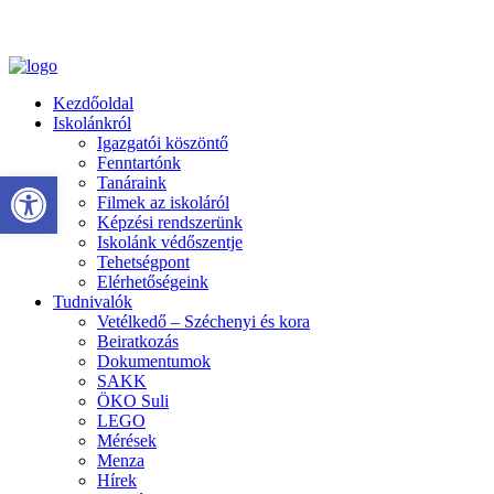
Kezdőoldal
Iskolánkról
Igazgatói köszöntő
Fenntartónk
Eszköztár megnyitása
Tanáraink
Filmek az iskoláról
Képzési rendszerünk
Iskolánk védőszentje
Tehetségpont
Elérhetőségeink
Tudnivalók
Vetélkedő – Széchenyi és kora
Beiratkozás
Dokumentumok
SAKK
ÖKO Suli
LEGO
Mérések
Menza
Hírek