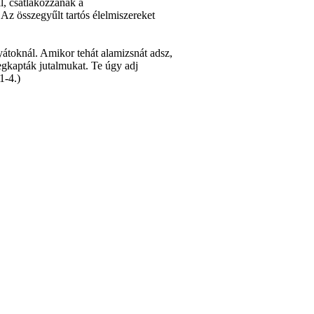
l, csatlakozzanak a
Az összegyűlt tartós élelmiszereket
yátoknál. Amikor tehát alamizsnát adsz,
egkapták jutalmukat. Te úgy adj
1-4.)