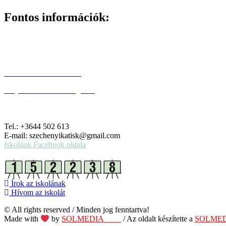
Fontos információk:
Adatvédelmi-szabályzat
Adatkezelési Tájékoztatók
Oktatási hivatal adatai
Pályázati kötelezettségeink
Tel.: +3644 502 613
E-mail: szechenyikatisk@gmail.com
Iskolánk Facebook oldala
Írok az iskolának
Hívom az iskolát
© All rights reserved / Minden jog fenntartva!
Made with
by
SOLMEDIA
team
/ Az oldalt készítette a
SOLME