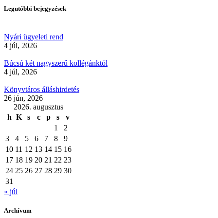
Legutóbbi bejegyzések
Nyári ügyeleti rend
4 júl, 2026
Búcsú két nagyszerű kollégánktól
4 júl, 2026
Könyvtáros álláshirdetés
26 jún, 2026
2026. augusztus
h
K
s
c
p
s
v
1
2
3
4
5
6
7
8
9
10
11
12
13
14
15
16
17
18
19
20
21
22
23
24
25
26
27
28
29
30
31
« júl
Archívum