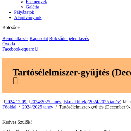
Események
Galéria
Pályázatok
Alapítványunk
Bölcsőde
Bemutatkozás
Kapcsolat
Bölcsődei jelentkezés
Óvoda
Facebook-square
Tartósélelmiszer-gyűjtés (De
2024.12.09.
2024/2025 tanév
,
Iskolai hírek (2024/2025 tanév)
ált
Főoldal
2024/2025 tanév
Tartósélelmiszer-gyűjtés (December 9-
Kedves Szülők!