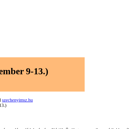
cember 9-13.)
al
szechenyimsz.hu
13.)