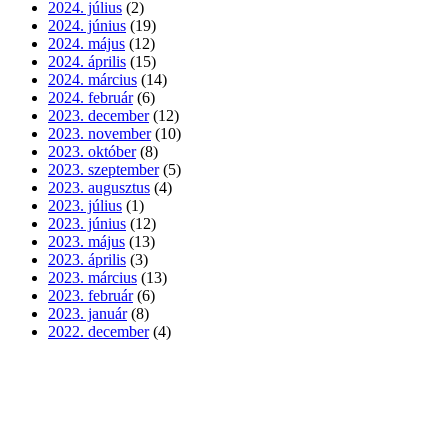
2024. július
(2)
2024. június
(19)
2024. május
(12)
2024. április
(15)
2024. március
(14)
2024. február
(6)
2023. december
(12)
2023. november
(10)
2023. október
(8)
2023. szeptember
(5)
2023. augusztus
(4)
2023. július
(1)
2023. június
(12)
2023. május
(13)
2023. április
(3)
2023. március
(13)
2023. február
(6)
2023. január
(8)
2022. december
(4)
Széchenyi István Katolikus Német Nemzetiségi, Magyar-Angol Két Ta
Intézmény vezetője: Csapos Zsolt
Cím: 4700 Mátészalka, Széchenyi utca 7. (hrsz: ‘2844’)
Fenntartó: Debrecen-Nyíregyházi Egyházmegye