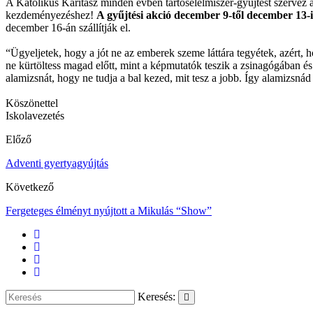
A Katolikus Karitász minden évben tartósélelmiszer-gyűjtést szervez
kezdeményezéshez!
A gyűjtési akció december 9-től december 13-ig
december 16-án szállítják el.
“Ügyeljetek, hogy a jót ne az emberek szeme láttára tegyétek, azért,
ne kürtöltess magad előtt, mint a képmutatók teszik a zsinagógában 
alamizsnát, hogy ne tudja a bal kezed, mit tesz a jobb. Így alamizsnád 
Köszönettel
Iskolavezetés
Előző
Adventi gyertyagyújtás
Következő
Fergeteges élményt nyújtott a Mikulás “Show”
Keresés: