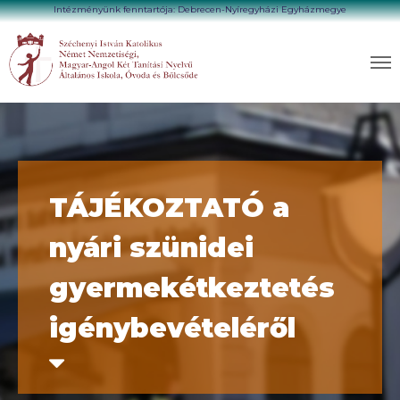
Intézményünk fenntartója: Debrecen-Nyíregyházi Egyházmegye
TÁJÉKOZTATÓ a
nyári szünidei
gyermekétkeztetés
igénybevételéről