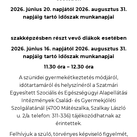
2026. június 20. napjától 2026. augusztus 31.
napjáig tartó időszak munkanapjai
szakképzésben részt vevő diákok esetében
2026. június 16. napjától 2026. augusztus 31.
napjáig tartó időszak munkanapjai
1
1
.
3
0 óra – 1
2.30
óra
A szünidei gyermekétkeztetés módjáról,
időtartamáról és helyszínéről a Szatmári
Egyesített Szociális és Egészségügyi Alapellátási
Intézmények Család- és Gyermekjóléti
Szolgálatánál (4700 Mátészalka, Szalkay László
u. 2/a. telefon: 311-336) tájékozódhatnak az
érintettek.
Felhívjuk a szülő, törvényes képviselő figyelmét,