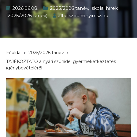
2026.06.08.
2025/2026 tanév
,
Iskolai hírek
(2025/2026 tanév)
által
szechenyimsz.hu
Főoldal
2025/2026 tanév
TÁJÉKOZTATÓ a nyári szünidei gyermekétkeztetés
igénybevételéről