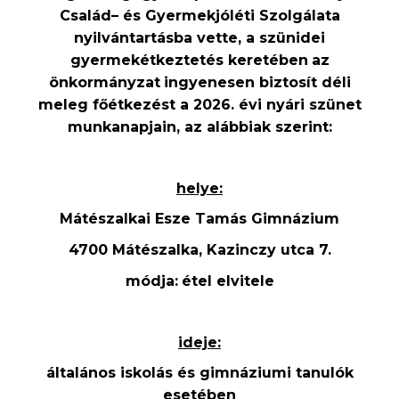
Család
–
és Gyermekjóléti
Szolgálata
nyilvántartásba vett
e
, a szünidei
gyermekétkeztetés keretében
az
önkormányzat
ingyenesen biztosít déli
meleg főétkezést
a 2026. évi
nyári
szünet
munkanapjain, az alábbiak szerint:
helye:
Mátészalkai Esze Tamás Gimnázium
4700 Mátészalka,
Kazinczy utca 7.
módja:
étel elvitele
ideje:
általános iskolás és gimnáziumi tanulók
esetében