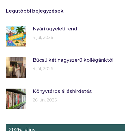
Legutóbbi bejegyzések
Nyári ügyeleti rend
4 júl, 2026
Búcsú két nagyszerű kollégánktól
4 júl, 2026
Könyvtáros álláshirdetés
26 jún, 2026
2026. július