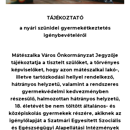
TÁJÉKOZTATÓ
a
nyári
szünidei gyermekétkeztetés
igénybevét
elé
ről
Mátészalka Város Önkormányzat Jegyzője
tájékoztatja
a tisztelt szülőket, a törvényes
képviselőket,
hogy azon mátészalkai lakó-,
illetve tartózkodási hellyel rendelkező,
hátrányos helyzetű
,
valamint a
rendszeres
gyermekvédelmi kedvezményben
részesülő, halmozottan hátrányos helyzetű,
18. életévét be nem töltött általános- és
középiskolás
gyermek
ek
részére
, aki
k
nek
az
igénylőlapját a Szatmári Egyesített Szociális
és Egészségügyi Alapellátási Intézmények