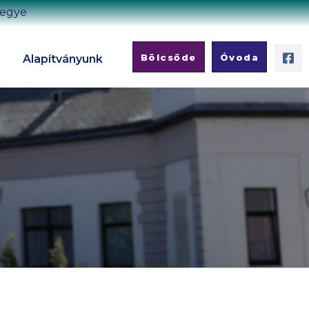
megye
Bölcsőde
Óvoda
Alapítványunk