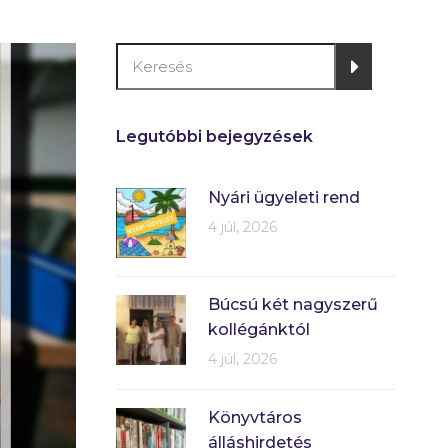
Legutóbbi bejegyzések
Nyári ügyeleti rend
4 júl, 2026
Búcsú két nagyszerű
kollégánktól
4 júl, 2026
Könyvtáros
álláshirdetés