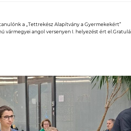
 tanulónk a „Tettrekész Alapítvány a Gyermekekért”
mű vármegyei angol versenyen I. helyezést ért el.Gratul