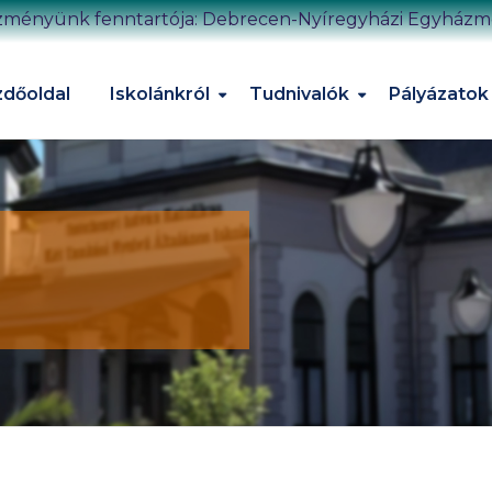
zményünk fenntartója: Debrecen-Nyíregyházi Egyház
dőoldal
Iskolánkról
Tudnivalók
Pályázatok