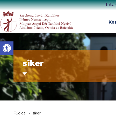
Inté
Kez
Eszköztár megnyitása
siker
Főoldal
siker