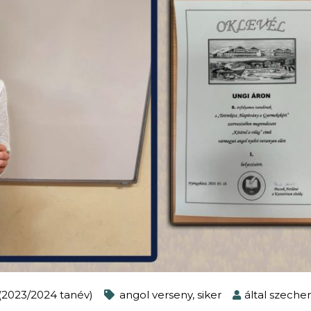
2023/2024 tanév)
angol verseny
,
siker
által
szeche