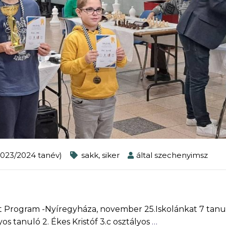
023/2024 tanév)
sakk
,
siker
által
szechenyimsz
rt Program -Nyíregyháza, november 25.Iskolánkat 7 tanu
os tanuló 2. Ékes Kristóf 3.c osztályos
…