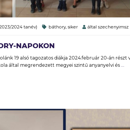
2023/2024 tanév)
báthory
,
siker
által
szechenyimsz
HORY-NAPOKON
19 alsó tagozatos diákja 2024.február 20-án részt v
kola által megrendezett megyei szintű anyanyelvi és
…