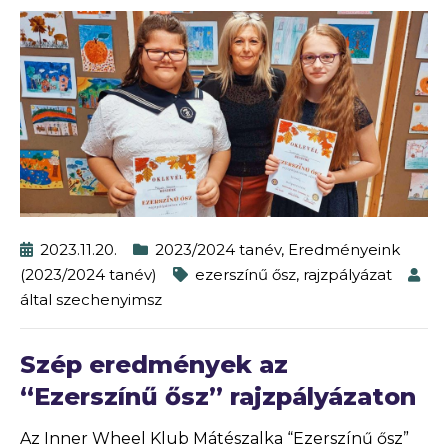
2023.11.20.
2023/2024 tanév
,
Eredményeink
(2023/2024 tanév)
ezerszínű ősz
,
rajzpályázat
által
szechenyimsz
Szép eredmények az
“Ezerszínű ősz” rajzpályázaton
Az Inner Wheel Klub Mátészalka “Ezerszínű ősz”