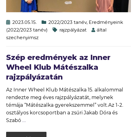
2023.05.15.
2022/2023 tanév
,
Eredményeink
(2022/2023 tanév)
rajzpályázat
által
szechenyimsz
Szép eredmények az Inner
Wheel Klub Mátészalka
rajzpályázatán
Az Inner Wheel Klub Mátészalka 15. alkalommal
rendezte meg éves rajzpályázatát, melynek
témája “Mátészalka gyerekszemmel” volt.Az 1-2.
osztályos korcsoportban a zsűri Jakab Dóra és
Szabó
…