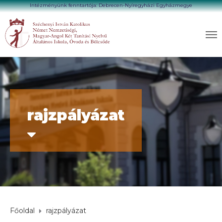
Intézményünk fenntartója: Debrecen-Nyíregyházi Egyházmegye
rajzpályázat
Főoldal
rajzpályázat