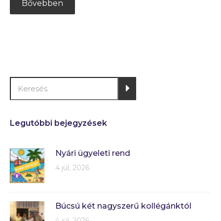
Bővebben
Legutóbbi bejegyzések
Nyári ügyeleti rend
4 júl, 2026
Búcsú két nagyszerű kollégánktól
4 júl, 2026