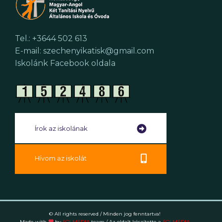
Tel.: +3644 502 613
E-mail: szechenyikatisk@gmail.com
Iskolánk Facebook oldala
Írok az iskolának
Hívom az iskolát
© All rights reserved / Minden jog fenntartva!
Made with
by
SOLMEDIA
team
/ Az oldalt készítette a
SOLMEDIA