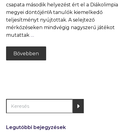
csapata második helyezést ért el a Diákolimpia
megyei döntőjén!A tanulók kiemelkedő
teljesítményt nyújtottak. A selejtező
mérkőzéseken mindvégig nagyszerű játékot
mutattak
…
Bővebben
Legutóbbi bejegyzések