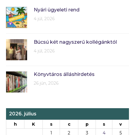
Nyári ügyeleti rend
4 júl, 2026
Búcsú két nagyszerű kollégánktól
4 júl, 2026
Könyvtáros álláshirdetés
26 jún, 2026
2026. július
h
K
s
c
p
s
v
1
2
3
4
5