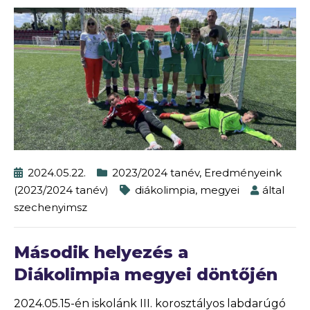
2024.05.22.
2023/2024 tanév
,
Eredményeink
(2023/2024 tanév)
diákolimpia
,
megyei
által
szechenyimsz
Második helyezés a
Diákolimpia megyei döntőjén
2024.05.15-én iskolánk III. korosztályos labdarúgó