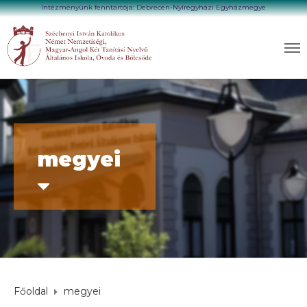
Intézményünk fenntartója: Debrecen-Nyíregyházi Egyházmegye
megyei
Főoldal
megyei