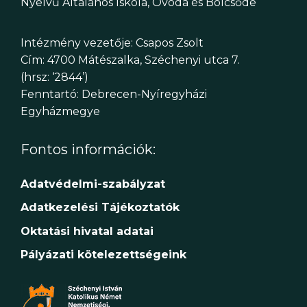
Nyelvű Általános Iskola, Óvoda és Bölcsőde
Intézmény vezetője: Csapos Zsolt
Cím: 4700 Mátészalka, Széchenyi utca 7.
(hrsz: ‘2844’)
Fenntartó: Debrecen-Nyíregyházi
Egyházmegye
Fontos információk:
Adatvédelmi-szabályzat
Adatkezelési Tájékoztatók
Oktatási hivatal adatai
Pályázati kötelezettségeink