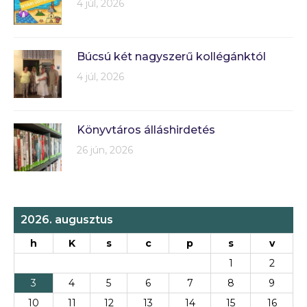
4 júl, 2026
Búcsú két nagyszerű kollégánktól
4 júl, 2026
Könyvtáros álláshirdetés
26 jún, 2026
2026. augusztus
h
K
s
c
p
s
v
1
2
3
4
5
6
7
8
9
10
11
12
13
14
15
16