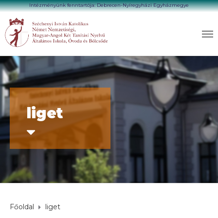
Intézményünk fenntartója: Debrecen-Nyíregyházi Egyházmegye
liget
Főoldal
liget