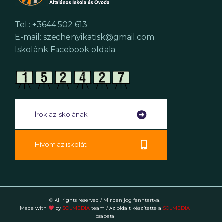
Tel.: +3644 502 613
E-mail: szechenyikatisk@gmail.com
Iskolánk Facebook oldala
Írok az iskolának
Hívom az iskolát
© All rights reserved / Minden jog fenntartva!
Made with
by
SOLMEDIA
team
/ Az oldalt készítette a
SOLMEDIA
csapata