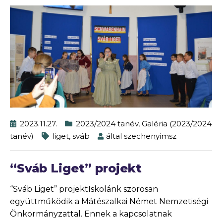
2023.11.27.
2023/2024 tanév
,
Galéria (2023/2024
tanév)
liget
,
sváb
által
szechenyimsz
“Sváb Liget” projekt
“Sváb Liget” projektIskolánk szorosan
együttműködik a Mátészalkai Német Nemzetiségi
Önkormányzattal. Ennek a kapcsolatnak