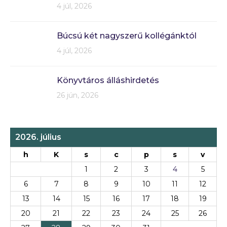
4 júl, 2026
Búcsú két nagyszerű kollégánktól
4 júl, 2026
Könyvtáros álláshirdetés
26 jún, 2026
2026. július
h
K
s
c
p
s
v
1
2
3
4
5
6
7
8
9
10
11
12
13
14
15
16
17
18
19
20
21
22
23
24
25
26