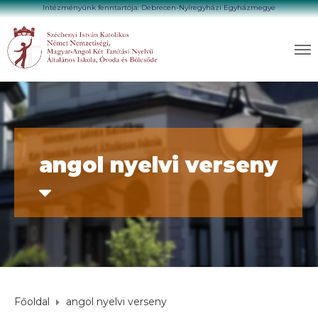
Intézményünk fenntartója: Debrecen-Nyíregyházi Egyházmegye
angol nyelvi verseny
Főoldal
angol nyelvi verseny