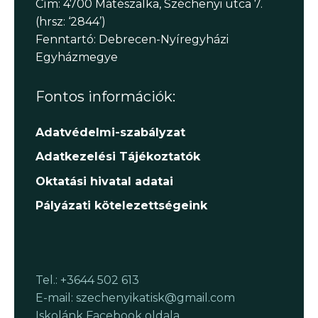
Cím: 4700 Mátészalka, Széchenyi utca 7.
(hrsz: ‘2844’)
Fenntartó: Debrecen-Nyíregyházi
Egyházmegye
Fontos információk:
Adatvédelmi-szabályzat
Adatkezelési Tájékoztatók
Oktatási hivatal adatai
Pályázati kötelezettségeink
Tel.: +3644 502 613
E-mail: szechenyikatisk@gmail.com
Iskolánk Facebook oldala